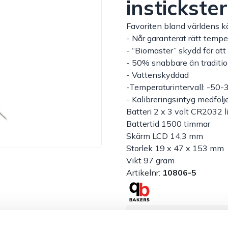
instickst
Favoriten bland världens 
- Når garanterat rätt temp
- “Biomaster” skydd för att
- 50% snabbare än traditio
- Vattenskyddad
-Temperaturintervall: -50
- Kalibreringsintyg medfölj
Batteri 2 x 3 volt CR2032 l
Battertid 1500 timmar
Skärm LCD 14,3 mm
Storlek 19 x 47 x 153 mm
Vikt 97 gram
Artikelnr:
10806-5
Säkra betalningar
L