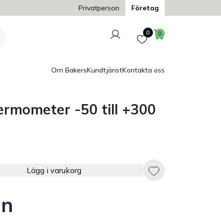
Trygg och säker betalning
Privatperson
Företag
Logga in
Favoriter
Varukorg
0
0
Om Bakers
Kundtjänst
Kontakta oss
ermometer -50 till +300
Lägg i varukorg
en