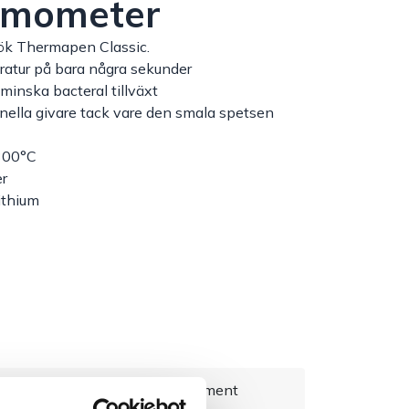
ermometer
kök Thermapen Classic.
eratur på bara några sekunder
 minska bacteral tillväxt
nella givare tack vare den smala spetsen
-300°C
er
ithium
everans 1–3 dagar
Brett sortiment