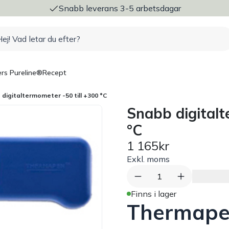
ng
Snabb leverans 3-5 arbetsdagar
rs Pureline®
Recept
digitaltermometer -50 till +300 °C
Snabb digitalt
°C
1 165kr
Exkl. moms
1
Finns i lager
Thermap