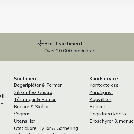
Brett sortiment
Över 30 000 produkter
Sortiment
Kundservice
Bageriplåtar & Formar
Kontakta oss
Silikonflex Gastro
Kundtjänst
ll
Tårtringar & Ramar
Köpvillkor
 –
Bägare & Skålar
Returer
Vagnar
Registrera konto
Utensilier
Broschyrer & manua
Utstickare, Tyllar & Garnering