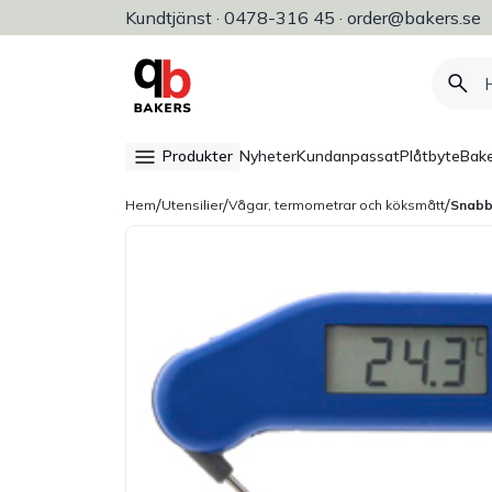
Kundtjänst · 0478-316 45 · order@bakers.se
Allt för bageri, konditori & restaura
Produkter
Nyheter
Kundanpassat
Plåtbyte
Bake
/
/
/
Hem
Utensilier
Vågar, termometrar och köksmått
Snabb 