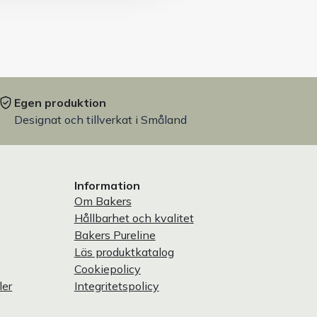
Egen produktion
Designat och tillverkat i Småland
Information
Om Bakers
Hållbarhet och kvalitet
Bakers Pureline
Läs produktkatalog
Cookiepolicy
ler
Integritetspolicy