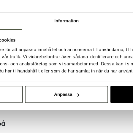
Dokument &
Information
Tillbehör & kompatibla p
cookies
e för att anpassa innehållet och annonserna till användarna, tillh
Välkommen till Bakers!
vår trafik. Vi vidarebefordrar även sådana identifierare och anna
Handlar du som företag eller privatperson?
nnons- och analysföretag som vi samarbetar med. Dessa kan i sin
Fortsätt som privatperson
Fortsätt som företag
har tillhandahållit eller som de har samlat in när du har använt 
Anpassa
på