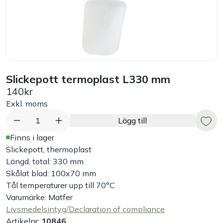
Bord
Råvaruhantering & lagring
Maskiner & apparater
Slickepott termoplast L330 mm
140kr
Exponering & servering
Exkl. moms
1
Lägg till
Städutrustning
Finns i lager
Slickepott, thermoplast
Arbetskläder
Längd, total: 330 mm
Skålat blad: 100x70 mm
Tål temperaturer upp till 70°C
Plåtbyte
Varumärke: Matfer
Livsmedelsintyg/Declaration of compliance
Monin
Artikelnr:
10846