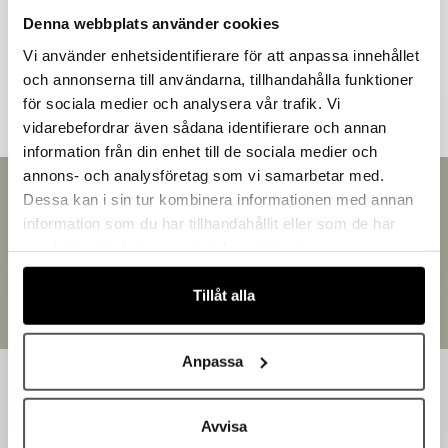
Denna webbplats använder cookies
Vi använder enhetsidentifierare för att anpassa innehållet
Andra kunder tittade även på
och annonserna till användarna, tillhandahålla funktioner
för sociala medier och analysera vår trafik. Vi
vidarebefordrar även sådana identifierare och annan
information från din enhet till de sociala medier och
Välkommen till Bakers!
annons- och analysföretag som vi samarbetar med.
Handlar du som företag eller privatperson?
Snabb leverans
Dessa kan i sin tur kombinera informationen med annan
Fortsätt som privatperson
Leverans inom 3-5 arbetsdagar.
information som du har tillhandahållit eller som de har
Fortsätt som företag
Brett sortiment
samlat in när du har använt deras tjänster.
Över 30 000 produkter
Egen produktion
Tillåt alla
Designat och tillverkat i Småland
Anpassa
Avvisa