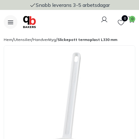
Snabb leverans 3-5 arbetsdagar
Logga in
Favoriter
V
0
0
/
/
/
Hem
Utensilier
Handverktyg
Slickepott termoplast L330 mm
Nyheter
Bakers Pureline
Bageriplåtar & bakformar
Stickvagnar & transport
Utensilier