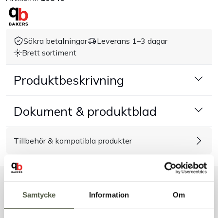
Handla efter bransch
Säkra betalningar
Leverans 1–3 dagar
Varumärken
Brett sortiment
Outlet
Produktbeskrivning
Om Bakers
Dokument & produktblad
Kundtjänst
Tillbehör & kompatibla produkter
Kontakt
Liknande produkter
Samtycke
Information
Om