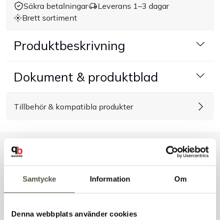
Säkra betalningar
Leverans 1–3 dagar
Brett sortiment
Handla efter bransch
Produktbeskrivning
Varumärken
Dokument & produktblad
Outlet
Om Bakers
Tillbehör & kompatibla produkter
Kundtjänst
Liknande produkter
Kontakt
Samtycke
Information
Om
Andra kunder tittade även på
Denna webbplats använder cookies