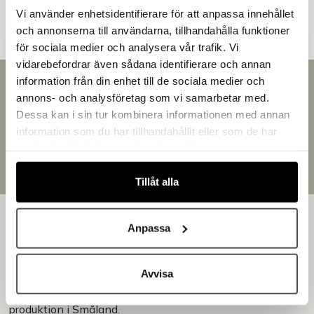
Vi använder enhetsidentifierare för att anpassa innehållet
och annonserna till användarna, tillhandahålla funktioner
för sociala medier och analysera vår trafik. Vi
vidarebefordrar även sådana identifierare och annan
information från din enhet till de sociala medier och
Snabb leverans
Välkommen till Bakers!
annons- och analysföretag som vi samarbetar med.
Leverans inom 3-5 arbetsdagar.
Handlar du som företag eller privatperson?
Dessa kan i sin tur kombinera informationen med annan
Brett sortiment
Fortsätt som privatperson
information som du har tillhandahållit eller som de har
Över 30 000 produkter
Fortsätt som företag
samlat in när du har använt deras tjänster.
Egen produktion
Designat och tillverkat i Småland
Tillåt alla
Anpassa
Avvisa
Bakers är en helhetsleverantör av professionell
utrustning för bageri, konditori och restaurang – med egen
produktion i Småland.