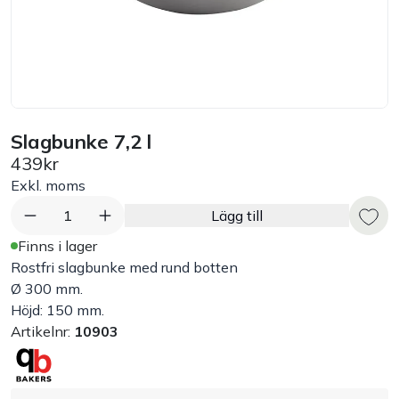
Bord
Råvaruhantering & lagring
Maskiner & apparater
Slagbunke 7,2 l
439kr
Exponering & servering
Exkl. moms
1
Lägg till
Städutrustning
Finns i lager
Rostfri slagbunke med rund botten
Arbetskläder
Ø 300 mm.
Höjd: 150 mm.
Artikelnr:
10903
Plåtbyte
Monin