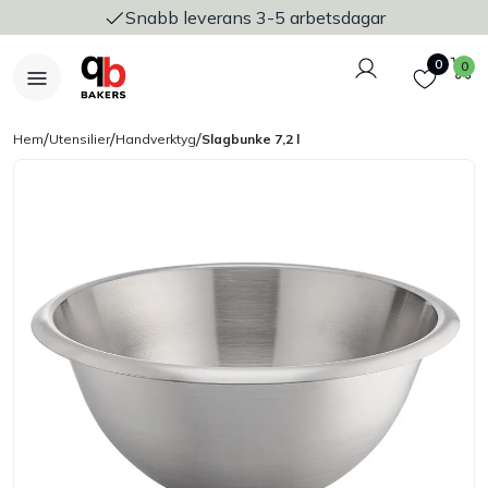
Snabb leverans 3-5 arbetsdagar
Logga in
Favoriter
V
0
0
/
/
/
Hem
Utensilier
Handverktyg
Slagbunke 7,2 l
Nyheter
Bakers Pureline
Bageriplåtar & bakformar
Stickvagnar & transport
Utensilier