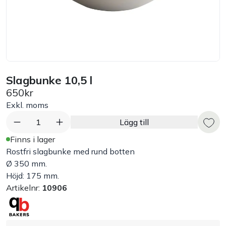
Bord
Råvaruhantering & lagring
Maskiner & apparater
Slagbunke 10,5 l
650kr
Exponering & servering
Exkl. moms
1
Lägg till
Städutrustning
Finns i lager
Rostfri slagbunke med rund botten
Arbetskläder
Ø 350 mm.
Höjd: 175 mm.
Artikelnr:
10906
Plåtbyte
Monin