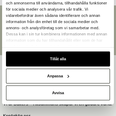
och annonserna till användarna, tillhandahålla funktioner
för sociala medier och analysera vår trafik. Vi
Snabb leverans
vidarebefordrar även sådana identifierare och annan
Leverans inom 3-5 arbetsdagar.
information från din enhet till de sociala medier och
Välkommen till Bakers!
Brett sortiment
annons- och analysföretag som vi samarbetar med.
Handlar du som företag eller privatperson?
Över 30 000 produkter
Dessa kan i sin tur kombinera informationen med annan
Fortsätt som privatperson
Egen produktion
information som du har tillhandahållit eller som de har
Fortsätt som företag
Designat och tillverkat i Småland
samlat in när du har använt deras tjänster.
Tillåt alla
Anpassa
Bakers är en helhetsleverantör av professionell
utrustning för bageri, konditori och restaurang – med egen
Avvisa
produktion i Småland.
Vi är Bakers - Tillsammans skapar vi en godare värld!
Kontakta oss