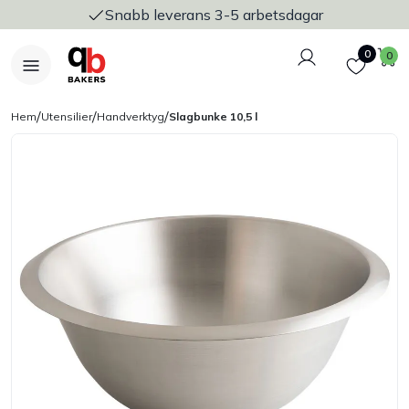
Snabb leverans 3-5 arbetsdagar
Logga in
Favoriter
V
0
0
/
/
/
Hem
Utensilier
Handverktyg
Slagbunke 10,5 l
Nyheter
Bakers Pureline
Bageriplåtar & bakformar
Stickvagnar & transport
Utensilier