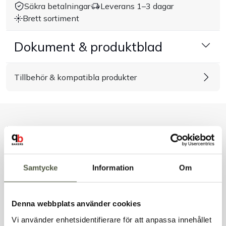
Säkra betalningar
Leverans 1–3 dagar
Brett sortiment
Handla efter bransch
Dokument & produktblad
Varumärken
Tillbehör & kompatibla produkter
Outlet
Om Bakers
Liknande produkter
Kundtjänst
Kontakt
Samtycke
Information
Om
Andra kunder tittade även på
Denna webbplats använder cookies
Vi använder enhetsidentifierare för att anpassa innehållet