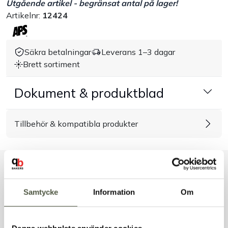
Utgående artikel - begränsat antal på lager!
Artikelnr:
12424
Handla efter bransch
Varumärken
Säkra betalningar
Leverans 1–3 dagar
Brett sortiment
Outlet
Dokument & produktblad
Om Bakers
Tillbehör & kompatibla produkter
Kundtjänst
Kontakt
Liknande produkter
Samtycke
Information
Om