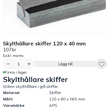
Bord
Råvaruhantering & lagring
Maskiner & apparater
Skylthållare skiffer 120 x 40 mm
107kr
Exponering & servering
Exkl. moms
Städutrustning
1
Lägg till
Finns i lager
Skylthållare skiffer
Arbetskläder
Stilren skylthållare i grå skiffer.
Plåtbyte
Material
Skiffer
Mått
120 x 80 x h65 mm
Varumärke
APS
Monin