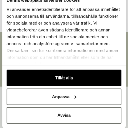
Denna webbplats använder cookies
Andra kunder tittade även på
Vi använder enhetsidentifierare för att anpassa innehållet
och annonserna till användarna, tillhandahålla funktioner
för sociala medier och analysera vår trafik. Vi
vidarebefordrar även sådana identifierare och annan
information från din enhet till de sociala medier och
Välkommen till Bakers!
Snabb leverans
annons- och analysföretag som vi samarbetar med.
Handlar du som företag eller privatperson?
Leverans inom 3-5 arbetsdagar.
Dessa kan i sin tur kombinera informationen med annan
Fortsätt som privatperson
Brett sortiment
information som du har tillhandahållit eller som de har
Fortsätt som företag
Över 30 000 produkter
samlat in när du har använt deras tjänster.
Egen produktion
Designat och tillverkat i Småland
Tillåt alla
Anpassa
Avvisa
Bakers är en helhetsleverantör av professionell
utrustning för bageri, konditori och restaurang – med egen