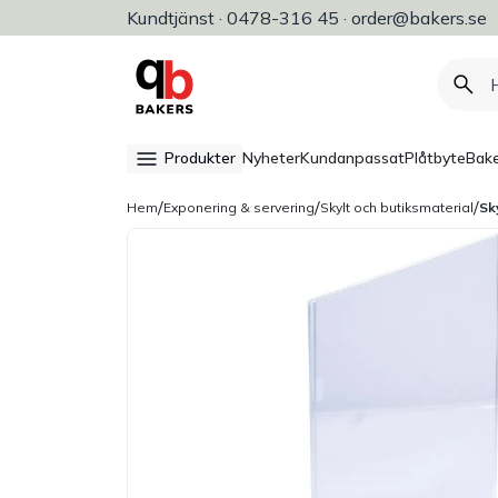
Kundtjänst · 0478-316 45 · order@bakers.se
Allt för bageri, konditori & restaura
Produkter
Nyheter
Kundanpassat
Plåtbyte
Bake
/
/
/
Hem
Exponering & servering
Skylt och butiksmaterial
Sk