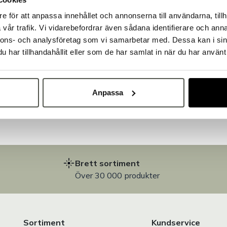
e för att anpassa innehållet och annonserna till användarna, tillh
Välkommen till Bakers!
vår trafik. Vi vidarebefordrar även sådana identifierare och anna
Handlar du som företag eller privatperson?
nnons- och analysföretag som vi samarbetar med. Dessa kan i sin
Fortsätt som privatperson
Fortsätt som företag
har tillhandahållit eller som de har samlat in när du har använt 
på
Anpassa
Brett sortiment
Över 30 000 produkter
Sortiment
Kundservice