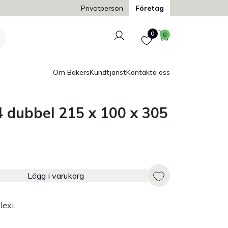
Trygg och säker betalning
Privatperson
Företag
Logga in
Favoriter
Varukorg
0
0
Om Bakers
Kundtjänst
Kontakta oss
4 dubbel 215 x 100 x 305
Lägg i varukorg
lexi.