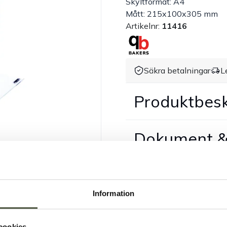
Skyltformat: A4
Mått: 215x100x305 mm
Artikelnr:
11416
Säkra betalningar
L
Produktbesk
Dokument &
Information
cookies