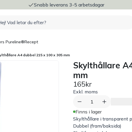
ng
Snabb leverans 3-5 arbetsdagar
rs Pureline®
Recept
ylthållare A4 dubbel 215 x 100 x 305 mm
Skylthållare A
mm
165kr
Exkl. moms
1
Finns i lager
Skylthållare i transparent p
Dubbel (fram/baksida)