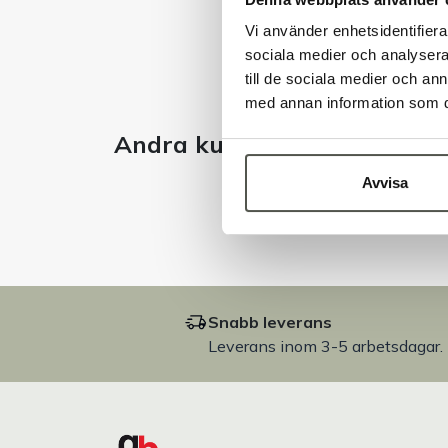
Vi använder enhetsidentifierar
sociala medier och analysera 
till de sociala medier och a
med annan information som du 
Andra kunder tittade även 
Avvisa
Snabb leverans
Leverans inom 3-5 arbetsdagar.