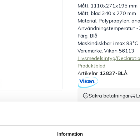
Mått: 1110x271x195 mm
Mått, blad 340 x 270 mm
Material: Polypropylen, an
Användningstemperatur: -
Färg: Blå
Maskindiskbar i max 93°C
Varumärke: Vikan 56113
Livsmedelsintyg/Declarati
Produktblad
Artikelnr:
12837-BLÅ
Säkra betalningar
L
Dokument &
Information