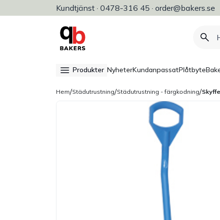
Kundtjänst · 0478-316 45 · order@bakers.se
Allt för bageri, konditori & restaura
Produkter
Nyheter
Kundanpassat
Plåtbyte
Bake
/
/
/
Hem
Städutrustning
Städutrustning - färgkodning
Skyff