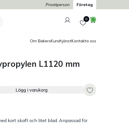
Trygg och säker betalning
Privatperson
Företag
Logga in
Favoriter
Varukorg
0
0
Om Bakers
Kundtjänst
Kontakta oss
olypropylen L1120 mm
Lägg i varukorg
ed kort skaft och litet blad. Anpassad för