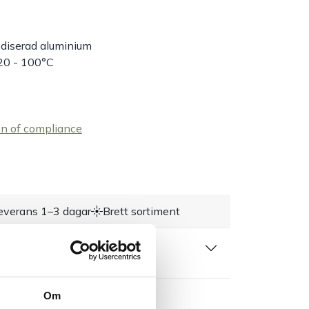
odiserad aluminium
20 - 100°C
on of compliance
everans 1–3 dagar
Brett sortiment
 produktblad
Om