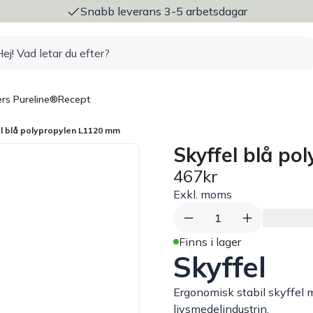
ng
Snabb leverans 3-5 arbetsdagar
rs Pureline®
Recept
el blå polypropylen L1120 mm
Skyffel blå p
467kr
Exkl. moms
1
Finns i lager
Skyffel
Ergonomisk stabil skyffel m
livsmedelindustrin.