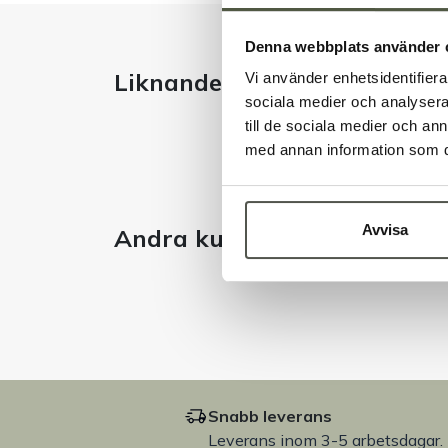
Denna webbplats använder 
Liknande produkter
Vi använder enhetsidentifierar
sociala medier och analysera 
till de sociala medier och a
med annan information som du 
Avvisa
Andra kunder tittade även 
Snabb leverans
Leverans inom 3-5 arbetsdagar.