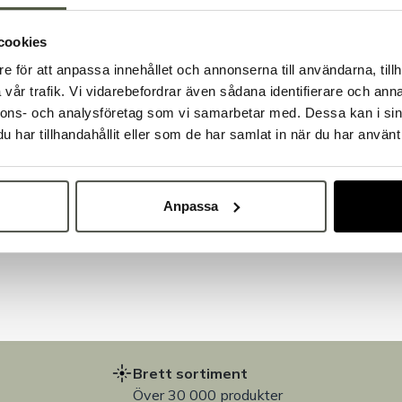
cookies
e för att anpassa innehållet och annonserna till användarna, tillh
Välkommen till Bakers!
vår trafik. Vi vidarebefordrar även sådana identifierare och anna
Handlar du som företag eller privatperson?
nnons- och analysföretag som vi samarbetar med. Dessa kan i sin
Fortsätt som privatperson
Fortsätt som företag
har tillhandahållit eller som de har samlat in när du har använt 
Anpassa
på
Brett sortiment
Över 30 000 produkter