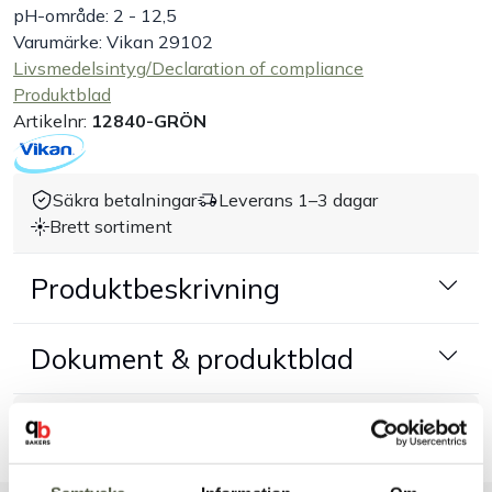
pH-område: 2 - 12,5
Varumärke: Vikan 29102
Handla efter bransch
Livsmedelsintyg/Declaration of compliance
Produktblad
Varumärken
Artikelnr:
12840-GRÖN
Outlet
Säkra betalningar
Leverans 1–3 dagar
Brett sortiment
Om Bakers
Produktbeskrivning
Kundtjänst
Dokument & produktblad
Kontakt
Tillbehör & kompatibla produkter