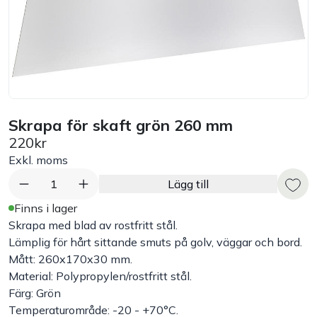
Bord
Råvaruhantering & lagring
Maskiner & apparater
Skrapa för skaft grön 260 mm
220kr
Exponering & servering
Exkl. moms
Städutrustning
1
Lägg till
Finns i lager
Arbetskläder
Skrapa med blad av rostfritt stål.
Lämplig för hårt sittande smuts på golv, väggar och bord.
Mått: 260x170x30 mm.
Plåtbyte
Material: Polypropylen/rostfritt stål.
Färg: Grön
Monin
Temperaturområde: -20 - +70°C.