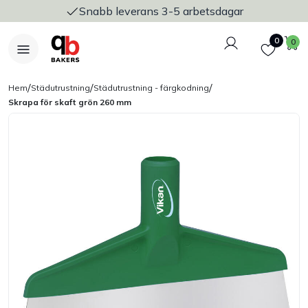
Snabb leverans 3-5 arbetsdagar
Logga in
Favoriter
V
0
0
/
/
/
Hem
Städutrustning
Städutrustning - färgkodning
Skrapa för skaft grön 260 mm
Nyheter
Bakers Pureline
Bageriplåtar & bakformar
Stickvagnar & transport
Utensilier