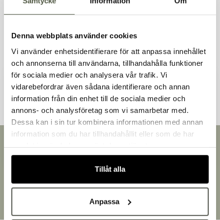
Samtycke
Information
Om
Liknande produkter
Denna webbplats använder cookies
Vi använder enhetsidentifierare för att anpassa innehållet
och annonserna till användarna, tillhandahålla funktioner
för sociala medier och analysera vår trafik. Vi
Andra kunder tittade även på
vidarebefordrar även sådana identifierare och annan
information från din enhet till de sociala medier och
Välkommen till Bakers!
annons- och analysföretag som vi samarbetar med.
Handlar du som företag eller privatperson?
Dessa kan i sin tur kombinera informationen med annan
Fortsätt som privatperson
information som du har tillhandahållit eller som de har
Fortsätt som företag
Snabb leverans
samlat in när du har använt deras tjänster.
Leverans inom 3-5 arbetsdagar.
Brett sortiment
Tillåt alla
Över 30 000 produkter
Egen produktion
Designat och tillverkat i Småland
Anpassa