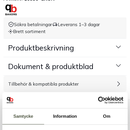
Handla efter bransch
Säkra betalningar
Leverans 1–3 dagar
Varumärken
Brett sortiment
Outlet
Produktbeskrivning
Om Bakers
Dokument & produktblad
Kundtjänst
Tillbehör & kompatibla produkter
Kontakt
Liknande produkter
Samtycke
Information
Om