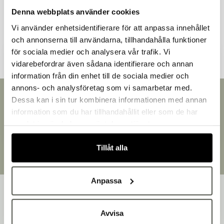
Denna webbplats använder cookies
Vi använder enhetsidentifierare för att anpassa innehållet
Andra kunder tittade även på
och annonserna till användarna, tillhandahålla funktioner
för sociala medier och analysera vår trafik. Vi
vidarebefordrar även sådana identifierare och annan
information från din enhet till de sociala medier och
Välkommen till Bakers!
annons- och analysföretag som vi samarbetar med.
Handlar du som företag eller privatperson?
Snabb leverans
Dessa kan i sin tur kombinera informationen med annan
Fortsätt som privatperson
Leverans inom 3-5 arbetsdagar.
information som du har tillhandahållit eller som de har
Fortsätt som företag
Brett sortiment
samlat in när du har använt deras tjänster.
Över 30 000 produkter
Egen produktion
Tillåt alla
Designat och tillverkat i Småland
Anpassa
Avvisa