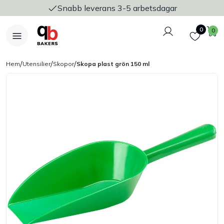
Snabb leverans 3-5 arbetsdagar
Logga in
Favoriter
V
0
0
/
/
/
Hem
Utensilier
Skopor
Skopa plast grön 150 ml
Nyheter
Bakers Pureline
Bageriplåtar & bakformar
Stickvagnar & transport
Utensilier