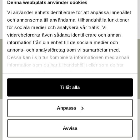
Denna webbplats använder cookies
Andra kunder tittade även på
Vi använder enhetsidentifierare för att anpassa innehållet
och annonserna till användarna, tillhandahålla funktioner
för sociala medier och analysera vår trafik. Vi
vidarebefordrar även sådana identifierare och annan
information från din enhet till de sociala medier och
Välkommen till Bakers!
annons- och analysföretag som vi samarbetar med.
Snabb leverans
Handlar du som företag eller privatperson?
Dessa kan i sin tur kombinera informationen med annan
Leverans inom 3-5 arbetsdagar.
Fortsätt som privatperson
information som du har tillhandahållit eller som de har
Brett sortiment
Fortsätt som företag
samlat in när du har använt deras tjänster.
Över 30 000 produkter
Egen produktion
Tillåt alla
Designat och tillverkat i Småland
Anpassa
Avvisa
Bakers är en helhetsleverantör av professionell