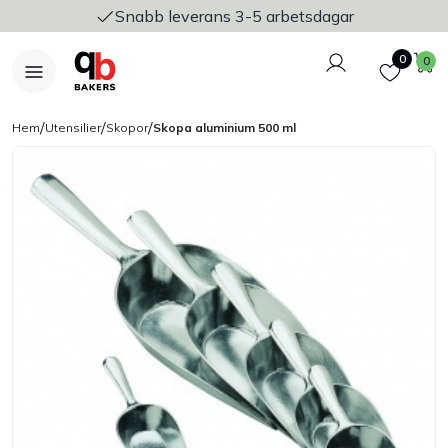
Snabb leverans 3-5 arbetsdagar
Logga in
Favoriter
V
0
0
/
/
/
Hem
Utensilier
Skopor
Skopa aluminium 500 ml
Nyheter
Bakers Pureline
Bageriplåtar & bakformar
Stickvagnar & transport
Utensilier