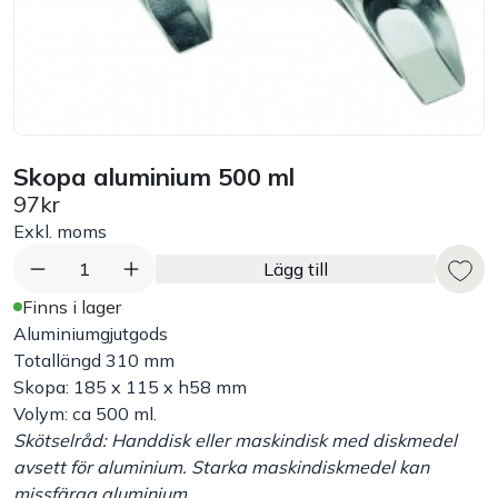
Bord
Råvaruhantering & lagring
Maskiner & apparater
Skopa aluminium 500 ml
97kr
Exponering & servering
Exkl. moms
1
Lägg till
Städutrustning
Finns i lager
Aluminiumgjutgods
Arbetskläder
Totallängd 310 mm
Skopa: 185 x 115 x h58 mm
Volym: ca 500 ml.
Plåtbyte
Skötselråd: Handdisk eller maskindisk med diskmedel
avsett för aluminium. Starka maskindiskmedel kan
Monin
missfärga aluminium.