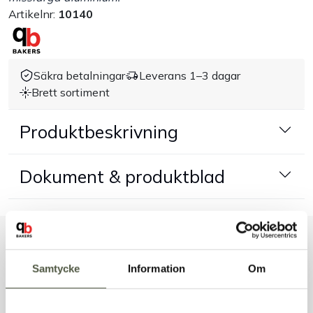
Artikelnr:
10140
Handla efter bransch
Varumärken
Säkra betalningar
Leverans 1–3 dagar
Brett sortiment
Outlet
Produktbeskrivning
Om Bakers
Dokument & produktblad
Kundtjänst
Kontakt
Liknande produkter
Samtycke
Information
Om