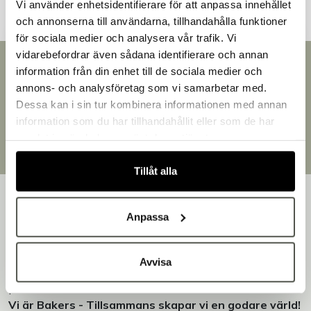
Vi använder enhetsidentifierare för att anpassa innehållet
och annonserna till användarna, tillhandahålla funktioner
för sociala medier och analysera vår trafik. Vi
vidarebefordrar även sådana identifierare och annan
Snabb leverans
information från din enhet till de sociala medier och
Välkommen till Bakers!
Leverans inom 3-5 arbetsdagar.
annons- och analysföretag som vi samarbetar med.
Handlar du som företag eller privatperson?
Brett sortiment
Dessa kan i sin tur kombinera informationen med annan
Fortsätt som privatperson
Över 30 000 produkter
information som du har tillhandahållit eller som de har
Egen produktion
Fortsätt som företag
samlat in när du har använt deras tjänster.
Designat och tillverkat i Småland
Tillåt alla
Anpassa
Bakers är en helhetsleverantör av professionell
Avvisa
utrustning för bageri, konditori och restaurang – med egen
produktion i Småland.
Vi är Bakers - Tillsammans skapar vi en godare värld!