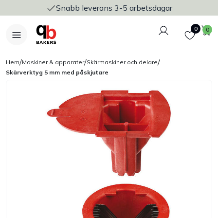
Snabb leverans 3-5 arbetsdagar
Logga in
Favoriter
V
0
0
/
/
/
Hem
Maskiner & apparater
Skärmaskiner och delare
Skärverktyg 5 mm med påskjutare
Nyheter
Bakers Pureline
Bageriplåtar & bakformar
Stickvagnar & transport
Utensilier