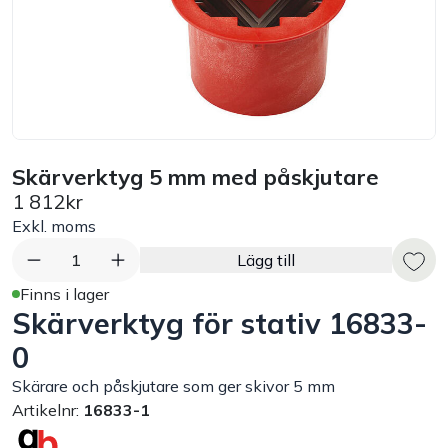
Bord
Råvaruhantering & lagring
Maskiner & apparater
Skärverktyg 5 mm med påskjutare
1 812kr
Exponering & servering
Exkl. moms
Städutrustning
1
Lägg till
Finns i lager
Skärverktyg för stativ 16833-
Arbetskläder
0
Plåtbyte
Skärare och påskjutare som ger skivor 5 mm
Artikelnr:
16833-1
Monin