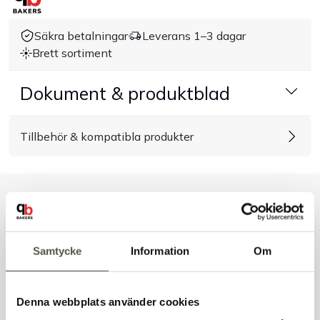
Handla efter bransch
Säkra betalningar
Leverans 1–3 dagar
Brett sortiment
Varumärken
Dokument & produktblad
Outlet
Tillbehör & kompatibla produkter
Om Bakers
Kundtjänst
Liknande produkter
Kontakt
Samtycke
Information
Om
Andra kunder tittade även på
Denna webbplats använder cookies