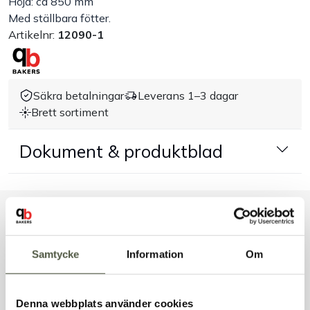
Höjd: ca 850 mm
Med ställbara fötter.
Handla efter bransch
Artikelnr:
12090-1
Varumärken
Säkra betalningar
Leverans 1–3 dagar
Outlet
Brett sortiment
Om Bakers
Dokument & produktblad
Kundtjänst
Liknande produkter
Kontakt
Samtycke
Information
Om
Denna webbplats använder cookies
Andra kunder tittade även på