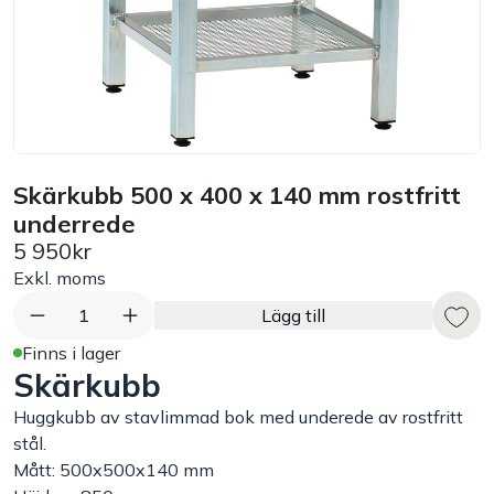
Bord
Råvaruhantering & lagring
Maskiner & apparater
Skärkubb 500 x 400 x 140 mm rostfritt
underrede
Exponering & servering
5 950kr
Exkl. moms
Städutrustning
1
Lägg till
Arbetskläder
Finns i lager
Skärkubb
Plåtbyte
Huggkubb av stavlimmad bok med underede av rostfritt
stål.
Mått: 500x500x140 mm
Monin