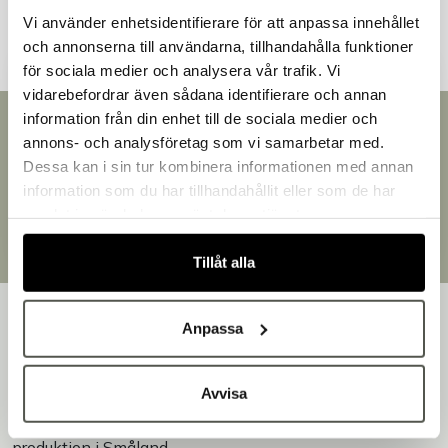
Vi använder enhetsidentifierare för att anpassa innehållet
och annonserna till användarna, tillhandahålla funktioner
för sociala medier och analysera vår trafik. Vi
vidarebefordrar även sådana identifierare och annan
information från din enhet till de sociala medier och
Välkommen till Bakers!
Snabb leverans
annons- och analysföretag som vi samarbetar med.
Handlar du som företag eller privatperson?
Leverans inom 3-5 arbetsdagar.
Dessa kan i sin tur kombinera informationen med annan
Brett sortiment
Fortsätt som privatperson
information som du har tillhandahållit eller som de har
Över 30 000 produkter
Fortsätt som företag
samlat in när du har använt deras tjänster.
Egen produktion
Designat och tillverkat i Småland
Tillåt alla
Anpassa
Avvisa
Bakers är en helhetsleverantör av professionell
utrustning för bageri, konditori och restaurang – med egen
produktion i Småland.