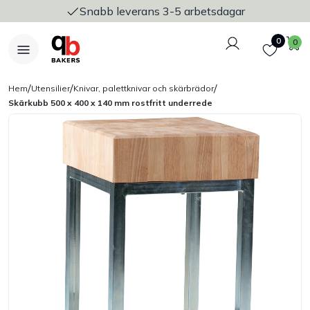
Snabb leverans 3-5 arbetsdagar
Logga in
Favoriter
V
0
0
/
/
/
Hem
Utensilier
Knivar, palettknivar och skärbrädor
Skärkubb 500 x 400 x 140 mm rostfritt underrede
Nyheter
Bakers Pureline
Bageriplåtar & bakformar
Stickvagnar & transport
Utensilier