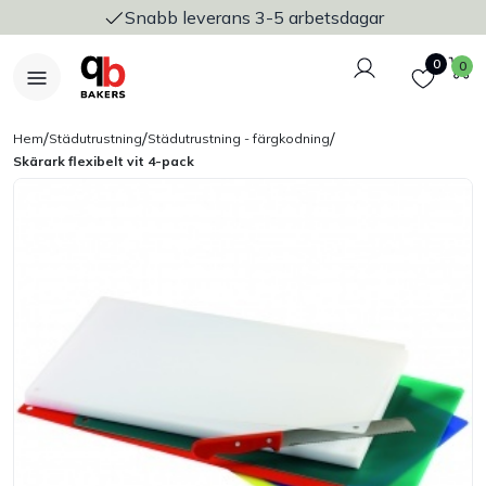
Snabb leverans 3-5 arbetsdagar
Logga in
Favoriter
V
0
0
/
/
/
Hem
Städutrustning
Städutrustning - färgkodning
Skärark flexibelt vit 4-pack
Nyheter
Bakers Pureline
Bageriplåtar & bakformar
Stickvagnar & transport
Utensilier