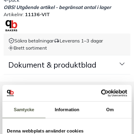
4-pack
OBS! Utgående artikel - begränsat antal i lager
Handla efter bransch
Artikelnr:
11136-VIT
Varumärken
Säkra betalningar
Leverans 1–3 dagar
Outlet
Brett sortiment
Om Bakers
Dokument & produktblad
Kundtjänst
Liknande produkter
Kontakt
Samtycke
Information
Om
Andra kunder tittade även på
Denna webbplats använder cookies