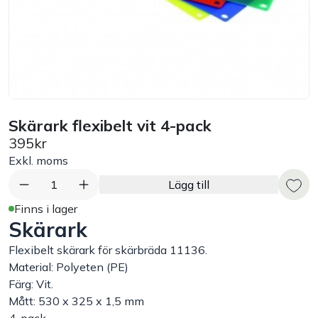
Bord
Råvaruhantering & lagring
Maskiner & apparater
Skärark flexibelt vit 4-pack
395kr
Exponering & servering
Exkl. moms
Städutrustning
1
Lägg till
Finns i lager
Skärark
Arbetskläder
Flexibelt skärark för skärbräda 11136.
Plåtbyte
Material: Polyeten (PE)
Färg: Vit.
Mått: 530 x 325 x 1,5 mm
Monin