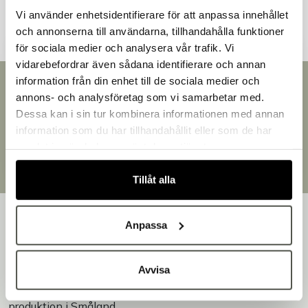
Vi använder enhetsidentifierare för att anpassa innehållet
och annonserna till användarna, tillhandahålla funktioner
för sociala medier och analysera vår trafik. Vi
vidarebefordrar även sådana identifierare och annan
information från din enhet till de sociala medier och
Snabb leverans
Välkommen till Bakers!
annons- och analysföretag som vi samarbetar med.
Handlar du som företag eller privatperson?
Leverans inom 3-5 arbetsdagar.
Dessa kan i sin tur kombinera informationen med annan
Brett sortiment
Fortsätt som privatperson
information som du har tillhandahållit eller som de har
Över 30 000 produkter
Fortsätt som företag
samlat in när du har använt deras tjänster.
Egen produktion
Designat och tillverkat i Småland
Tillåt alla
Anpassa
Avvisa
Bakers är en helhetsleverantör av professionell
utrustning för bageri, konditori och restaurang – med egen
produktion i Småland.