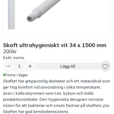
Bord
Råvaruhantering & lagring
Maskiner & apparater
Skaft ultrahygieniskt vit 34 x 1500 mm
200kr
Exponering & servering
Exkl. moms
Städutrustning
1
Lägg till
Finns i lager
Arbetskläder
Skaftet har greppvänlig diameter och ett materialval som
ger hög komfort vid användning i olika temperaturer,
även i kalla utrymmen som t.ex. kylrum och kalla
Plåtbyte
produktionslokaler. Den hygieniska designen minskar
risken för att bakterier och smuts fastnar på skaftets yta.
Monin
Skaftet har god kemikalieresistens.