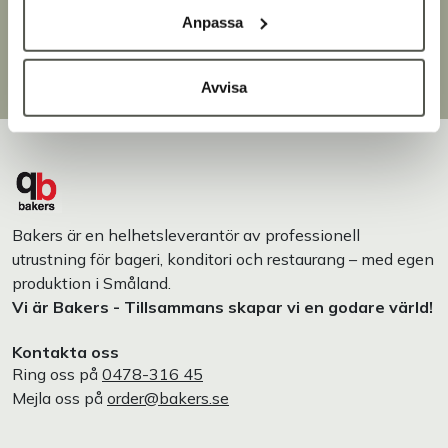
Brett sortiment
Anpassa
Över 30 000 produkter
Egen produktion
Designat och tillverkat i Småland
Avvisa
Bakers är en helhetsleverantör av professionell
utrustning för bageri, konditori och restaurang – med egen
produktion i Småland.
Vi är Bakers - Tillsammans skapar vi en godare värld!
Kontakta oss
Ring oss på
0478-316 45
Mejla oss på
order@bakers.se