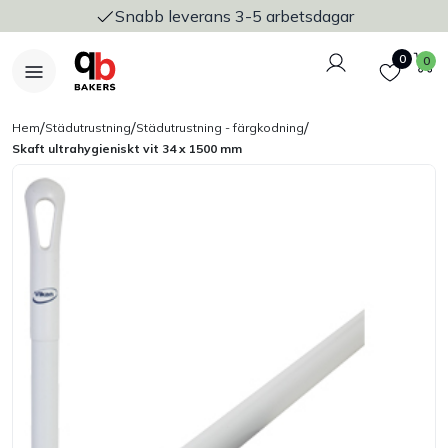
Snabb leverans 3-5 arbetsdagar
Logga in
Favoriter
V
0
0
/
/
/
Hem
Städutrustning
Städutrustning - färgkodning
Skaft ultrahygieniskt vit 34 x 1500 mm
Nyheter
Bakers Pureline
Bageriplåtar & bakformar
Stickvagnar & transport
Utensilier