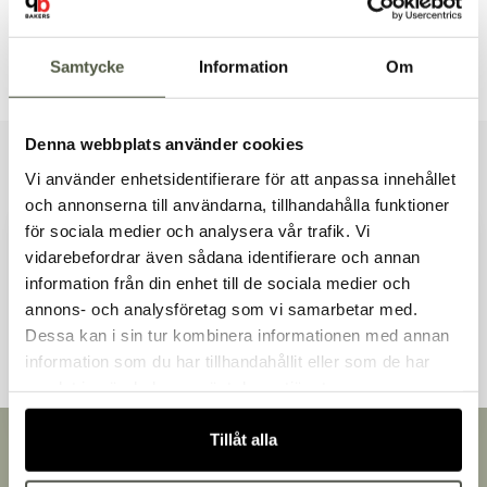
Tillbehör & kompatibla produkter
Samtycke
Information
Om
Denna webbplats använder cookies
Liknande produkter
Vi använder enhetsidentifierare för att anpassa innehållet
och annonserna till användarna, tillhandahålla funktioner
för sociala medier och analysera vår trafik. Vi
vidarebefordrar även sådana identifierare och annan
information från din enhet till de sociala medier och
Välkommen till Bakers!
Andra kunder tittade även på
annons- och analysföretag som vi samarbetar med.
Handlar du som företag eller privatperson?
Dessa kan i sin tur kombinera informationen med annan
Fortsätt som privatperson
information som du har tillhandahållit eller som de har
Fortsätt som företag
samlat in när du har använt deras tjänster.
Tillåt alla
Snabb leverans
Leverans inom 3-5 arbetsdagar.