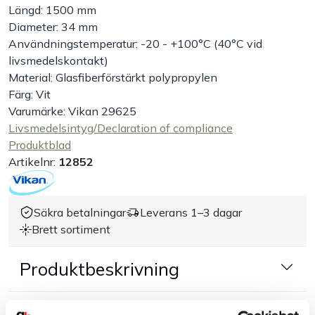
Längd: 1500 mm
Diameter: 34 mm
Handla efter bransch
Användningstemperatur: -20 - +100°C (40°C vid
livsmedelskontakt)
Varumärken
Material: Glasfiberförstärkt polypropylen
Färg: Vit
Outlet
Varumärke: Vikan 29625
Livsmedelsintyg/Declaration of compliance
Produktblad
Om Bakers
Artikelnr:
12852
Kundtjänst
Säkra betalningar
Leverans 1–3 dagar
Kontakt
Brett sortiment
Produktbeskrivning
Dokument & produktblad