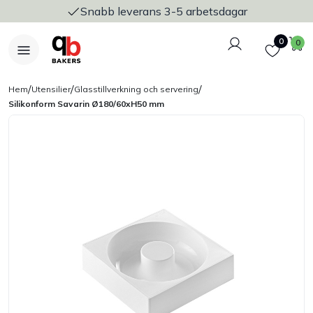
Snabb leverans 3-5 arbetsdagar
Logga in
Favoriter
V
0
0
/
/
/
Hem
Utensilier
Glasstillverkning och servering
Silikonform Savarin Ø180/60xH50 mm
Nyheter
Bakers Pureline
Bageriplåtar & bakformar
Stickvagnar & transport
Utensilier