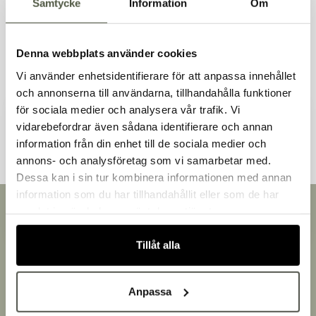
Samtycke
Information
Om
Liknande produkter
Denna webbplats använder cookies
Vi använder enhetsidentifierare för att anpassa innehållet
och annonserna till användarna, tillhandahålla funktioner
för sociala medier och analysera vår trafik. Vi
Andra kunder tittade även på
vidarebefordrar även sådana identifierare och annan
information från din enhet till de sociala medier och
Välkommen till Bakers!
annons- och analysföretag som vi samarbetar med.
Handlar du som företag eller privatperson?
Dessa kan i sin tur kombinera informationen med annan
Fortsätt som privatperson
information som du har tillhandahållit eller som de har
Fortsätt som företag
Snabb leverans
samlat in när du har använt deras tjänster.
Leverans inom 3-5 arbetsdagar.
Brett sortiment
Tillåt alla
Över 30 000 produkter
Egen produktion
Anpassa
Designat och tillverkat i Småland