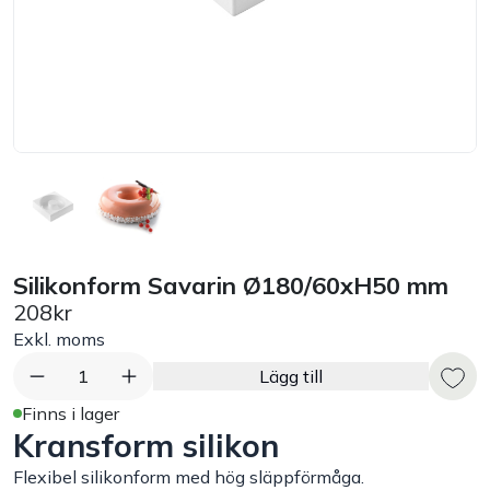
Bord
Råvaruhantering & lagring
Maskiner & apparater
Exponering & servering
Silikonform Savarin Ø180/60xH50 mm
Städutrustning
208kr
Exkl. moms
Arbetskläder
1
Lägg till
Plåtbyte
Finns i lager
Kransform silikon
Monin
Flexibel silikonform med hög släppförmåga.