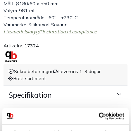
Mått: Ø180/60 x h50 mm
Volym: 981 ml
Handla efter bransch
Temperaturområde: -60° - +230°C.
Varumärke: Silikomart Savarin
Varumärken
Livsmedelsintyg/Declaration of compliance
Outlet
Artikelnr:
17324
Om Bakers
Säkra betalningar
Leverans 1–3 dagar
Kundtjänst
Brett sortiment
Specifikation
Kontakt
Dokument & produktblad