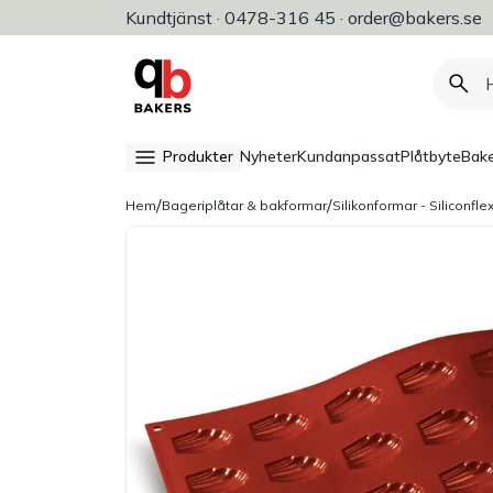
Kundtjänst · 0478-316 45 · order@bakers.se
Allt för bageri, konditori & restaura
Produkter
Nyheter
Kundanpassat
Plåtbyte
Bake
/
/
Hem
Bageriplåtar & bakformar
Silikonformar - Siliconfle