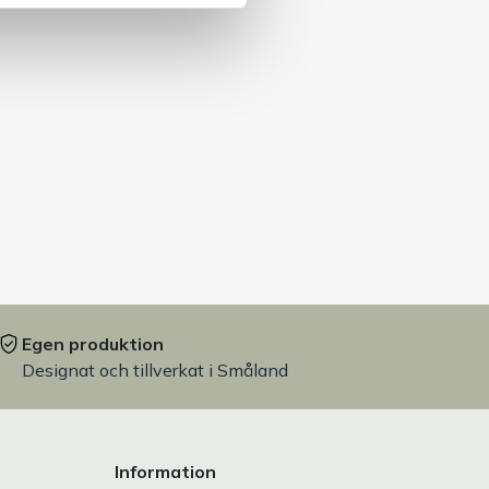
Egen produktion
Designat och tillverkat i Småland
Information