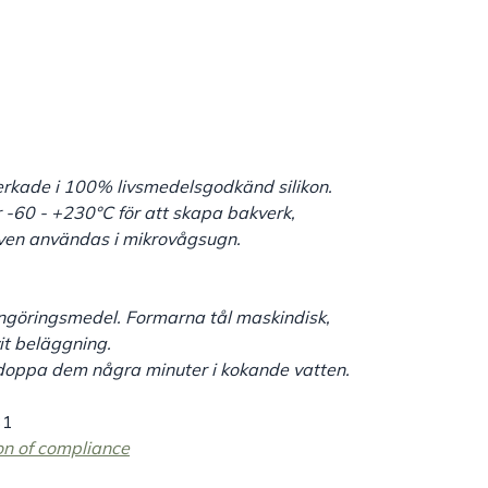
lverkade i 100% livsmedelsgodkänd silikon.
 -60 - +230°C för att skapa bakverk,
även användas i mikrovågsugn.
ngöringsmedel. Formarna tål maskindisk,
it beläggning.
doppa dem några minuter i kokande vatten.
31
on of compliance