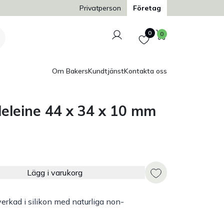
Trygg och säker betalning
Privatperson
Företag
Logga in
Favoriter
Varukorg
0
0
Om Bakers
Kundtjänst
Kontakta oss
deleine 44 x 34 x 10 mm
Lägg i varukorg
verkad i silikon med naturliga non-