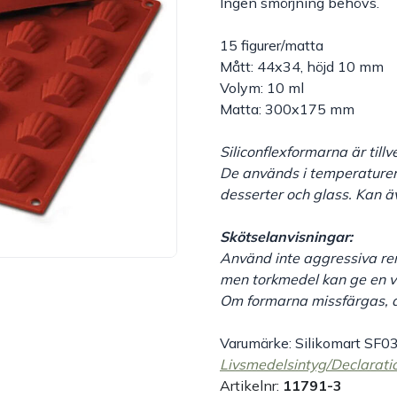
Ingen smörjning behövs.
15 figurer/matta
Mått: 44x34, höjd 10 mm
Volym: 10 ml
Matta: 300x175 mm
Siliconflexformarna är til
De används i temperaturer
desserter och glass. Kan 
Skötselanvisningar:
Använd inte aggressiva re
men torkmedel kan ge en v
Om formarna missfärgas, 
Varumärke: Silikomart SF0
Livsmedelsintyg/Declarati
Artikelnr:
11791-3