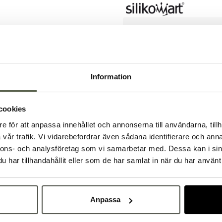
Säkra betalningar
L
Produktbesk
Information
Specifikatio
cookies
e för att anpassa innehållet och annonserna till användarna, tillh
Välkommen till Bakers!
Dokument &
vår trafik. Vi vidarebefordrar även sådana identifierare och anna
Handlar du som företag eller privatperson?
nnons- och analysföretag som vi samarbetar med. Dessa kan i sin
Fortsätt som privatperson
Fortsätt som företag
har tillhandahållit eller som de har samlat in när du har använt 
Anpassa