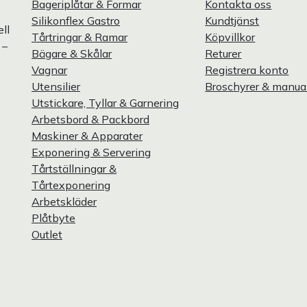
Bageriplåtar & Formar
Kontakta oss
Silikonflex Gastro
Kundtjänst
ll
Tårtringar & Ramar
Köpvillkor
 –
Bägare & Skålar
Returer
Vagnar
Registrera konto
Utensilier
Broschyrer & manua
Utstickare, Tyllar & Garnering
Arbetsbord & Packbord
Maskiner & Apparater
Exponering & Servering
Tårtställningar &
Tårtexponering
Arbetskläder
Plåtbyte
Outlet