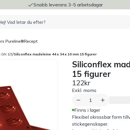
ng
Snabb leverans 3-5 arbetsdagar
rs Pureline®
Recept
/
x GN 1/3
Siliconflex madeleine 44 x 34 x 10 mm 15 figurer
Siliconflex ma
15 figurer
122kr
Exkl. moms
1
Finns i lager
Flexibel okrossbar form till
stickegenskaper.