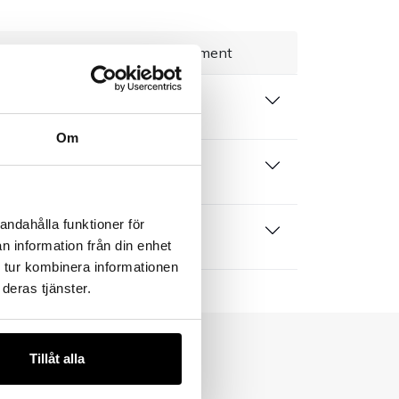
everans 1–3 dagar
Brett sortiment
rivning
Om
n
andahålla funktioner för
 produktblad
n information från din enhet
 tur kombinera informationen
deras tjänster.
Tillåt alla