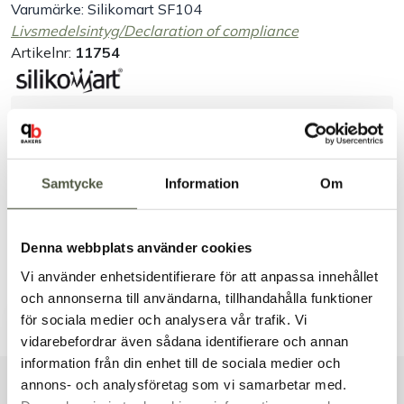
Varumärke: Silikomart SF104
Livsmedelsintyg/Declaration of compliance
Artikelnr:
11754
Säkra betalningar
Leverans 1–3 dagar
Brett sortiment
Samtycke
Information
Om
Produktbeskrivning
Specifikation
Denna webbplats använder cookies
Vi använder enhetsidentifierare för att anpassa innehållet
och annonserna till användarna, tillhandahålla funktioner
Dokument & produktblad
för sociala medier och analysera vår trafik. Vi
vidarebefordrar även sådana identifierare och annan
information från din enhet till de sociala medier och
Välkommen till Bakers!
annons- och analysföretag som vi samarbetar med.
Handlar du som företag eller privatperson?
Liknande produkter