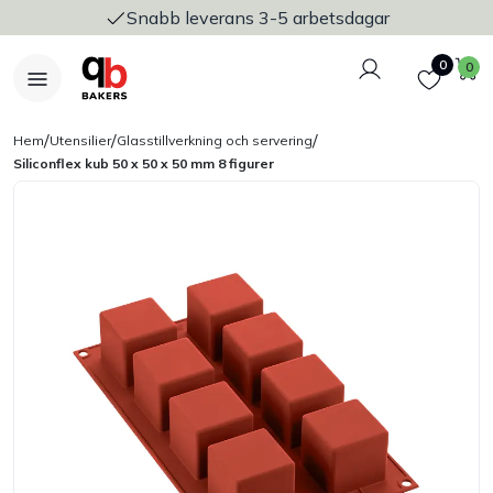
Snabb leverans 3-5 arbetsdagar
Logga in
Favoriter
V
0
0
/
/
/
Hem
Utensilier
Glasstillverkning och servering
Siliconflex kub 50 x 50 x 50 mm 8 figurer
Nyheter
Bakers Pureline
Bageriplåtar & bakformar
Stickvagnar & transport
Utensilier