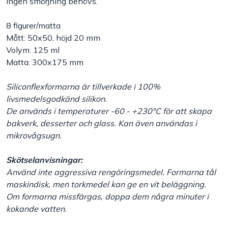
Ingen smörjning behövs.
Handla efter bransch
8 figurer/matta
Mått: 50x50, höjd 20 mm
Varumärken
Volym: 125 ml
Matta: 300x175 mm
Outlet
Siliconflexformarna är tillverkade i 100%
livsmedelsgodkänd silikon.
Om Bakers
De används i temperaturer -60 - +230°C för att skapa
bakverk, desserter och glass. Kan även användas i
mikrovågsugn.
Kundtjänst
Skötselanvisningar:
Kontakt
Använd inte aggressiva rengöringsmedel. Formarna tål
maskindisk, men torkmedel kan ge en vit beläggning.
Om formarna missfärgas, doppa dem några minuter i
kokande vatten.