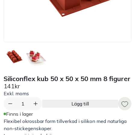
Bord
Råvaruhantering & lagring
Maskiner & apparater
Exponering & servering
Siliconflex kub 50 x 50 x 50 mm 8 figurer
Städutrustning
141kr
Exkl. moms
Arbetskläder
1
Lägg till
Plåtbyte
Finns i lager
Flexibel okrossbar form tillverkad i silikon med naturliga
non-stickegenskaper.
Monin