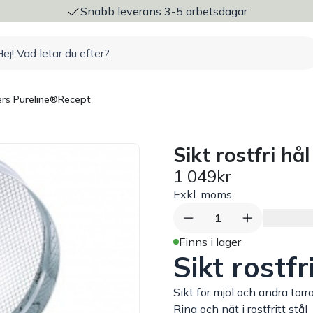
ng
Snabb leverans 3-5 arbetsdagar
rs Pureline®
Recept
Sikt rostfri hå
1 049kr
Exkl. moms
1
Finns i lager
Sikt rostfr
Sikt för mjöl och andra torr
Ring och nät i rostfritt stål