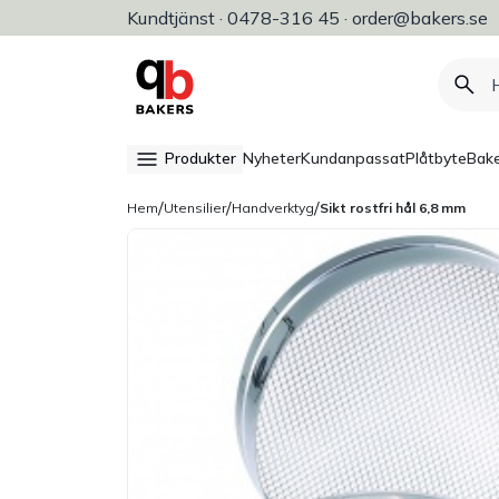
Kundtjänst · 0478-316 45 · order@bakers.se
Allt för bageri, konditori & restaura
Produkter
Nyheter
Kundanpassat
Plåtbyte
Bake
/
/
/
Hem
Utensilier
Handverktyg
Sikt rostfri hål 6,8 mm