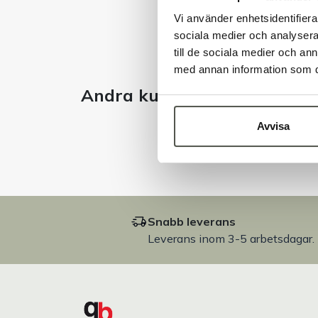
Vi använder enhetsidentifierar
sociala medier och analysera 
till de sociala medier och a
med annan information som du 
Andra kunder tittade även 
Avvisa
Snabb leverans
Leverans inom 3-5 arbetsdagar.