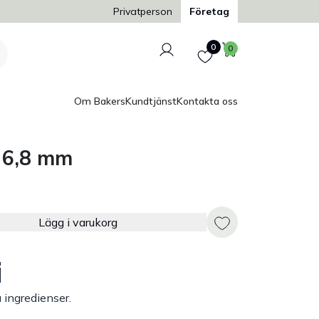
Trygg och säker betalning
Privatperson
Företag
Logga in
Favoriter
Varukorg
0
0
Om Bakers
Kundtjänst
Kontakta oss
l 6,8 mm
Lägg i varukorg
i
a ingredienser.