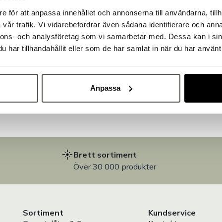
e för att anpassa innehållet och annonserna till användarna, tillh
Välkommen till Bakers!
vår trafik. Vi vidarebefordrar även sådana identifierare och anna
Handlar du som företag eller privatperson?
nnons- och analysföretag som vi samarbetar med. Dessa kan i sin
Fortsätt som privatperson
Fortsätt som företag
har tillhandahållit eller som de har samlat in när du har använt 
på
Anpassa
Brett sortiment
Över 30 000 produkter
Sortiment
Kundservice