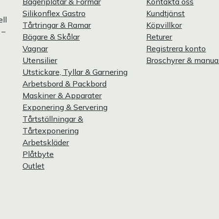
Bageriplåtar & Formar
Kontakta oss
Silikonflex Gastro
Kundtjänst
ll
Tårtringar & Ramar
Köpvillkor
 –
Bägare & Skålar
Returer
Vagnar
Registrera konto
Utensilier
Broschyrer & manua
Utstickare, Tyllar & Garnering
Arbetsbord & Packbord
Maskiner & Apparater
Exponering & Servering
Tårtställningar &
Tårtexponering
Arbetskläder
Plåtbyte
Outlet