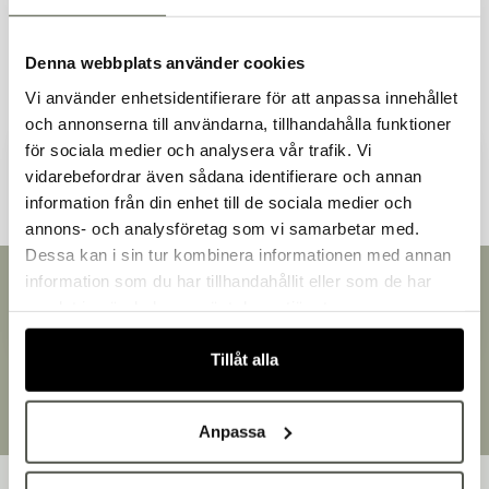
Liknande produkter
Denna webbplats använder cookies
Vi använder enhetsidentifierare för att anpassa innehållet
och annonserna till användarna, tillhandahålla funktioner
Andra kunder tittade även på
för sociala medier och analysera vår trafik. Vi
vidarebefordrar även sådana identifierare och annan
information från din enhet till de sociala medier och
Välkommen till Bakers!
annons- och analysföretag som vi samarbetar med.
Handlar du som företag eller privatperson?
Dessa kan i sin tur kombinera informationen med annan
Fortsätt som privatperson
information som du har tillhandahållit eller som de har
Snabb leverans
Fortsätt som företag
samlat in när du har använt deras tjänster.
Leverans inom 3-5 arbetsdagar.
Brett sortiment
Tillåt alla
Över 30 000 produkter
Egen produktion
Designat och tillverkat i Småland
Anpassa