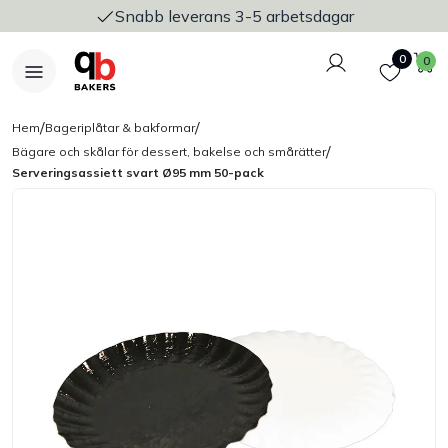
Snabb leverans 3-5 arbetsdagar
Logga in
Favoriter
V
0
0
/
/
Hem
Bageriplåtar & bakformar
/
Bägare och skålar för dessert, bakelse och smårätter
Serveringsassiett svart Ø95 mm 50-pack
Nyheter
Bakers Pureline
Bageriplåtar & bakformar
Stickvagnar & transport
Utensilier