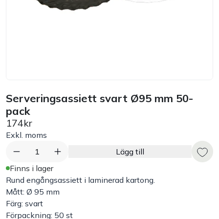
Bord
Råvaruhantering & lagring
Maskiner & apparater
Serveringsassiett svart Ø95 mm 50-
Exponering & servering
pack
174kr
Städutrustning
Exkl. moms
1
Lägg till
Arbetskläder
Finns i lager
Rund engångsassiett i laminerad kartong.
Plåtbyte
Mått: Ø 95 mm
Färg: svart
Monin
Förpackning: 50 st