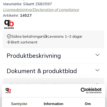
Varumärke: Siluett Z683597
Handla efter bransch
Livsmedelsintyg/Declaration of compliance
Artikelnr:
14527
Varumärken
Säkra betalningar
Leverans 1–3 dagar
Outlet
Brett sortiment
Om Bakers
Produktbeskrivning
Kundtjänst
Dokument & produktblad
Kontakt
Tillbehör & kompatibla produkter
Samtycke
Information
Om