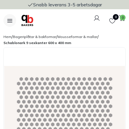
Snabb leverans 3-5 arbetsdagar
Logga in
Favoriter
V
0
0
/
/
/
Hem
Bageriplåtar & bakformar
Mousseformar & mallar
Schablonark 9 sexkanter 600 x 400 mm
Nyheter
Bakers Pureline
Bageriplåtar & bakformar
Stickvagnar & transport
Utensilier