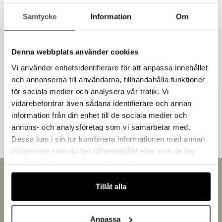
Samtycke
Information
Om
Liknande produkter
Denna webbplats använder cookies
Vi använder enhetsidentifierare för att anpassa innehållet
och annonserna till användarna, tillhandahålla funktioner
för sociala medier och analysera vår trafik. Vi
vidarebefordrar även sådana identifierare och annan
Andra kunder tittade även på
information från din enhet till de sociala medier och
Välkommen till Bakers!
annons- och analysföretag som vi samarbetar med.
Handlar du som företag eller privatperson?
Dessa kan i sin tur kombinera informationen med annan
Fortsätt som privatperson
information som du har tillhandahållit eller som de har
Fortsätt som företag
samlat in när du har använt deras tjänster.
Snabb leverans
Tillåt alla
Leverans inom 3-5 arbetsdagar.
Brett sortiment
Över 30 000 produkter
Anpassa