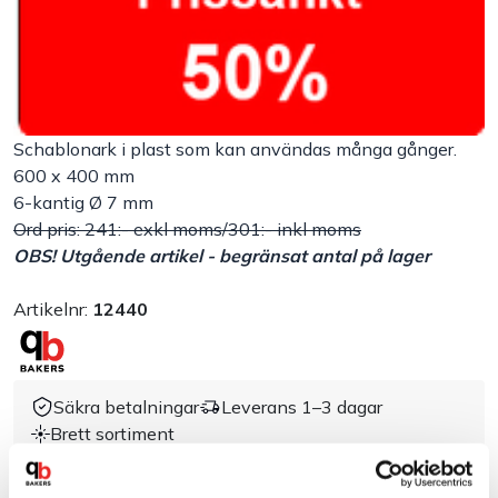
Handla efter bransch
Varumärken
Schablonark i plast som kan användas många gånger.
Outlet
600 x 400 mm
6-kantig Ø 7 mm
Ord pris: 241:- exkl moms/301:- inkl moms
Om Bakers
OBS! Utgående artikel - begränsat antal på lager
Kundtjänst
Artikelnr:
12440
Kontakt
Säkra betalningar
Leverans 1–3 dagar
Brett sortiment
Dokument & produktblad