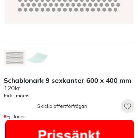
Bord
Råvaruhantering & lagring
Maskiner & apparater
Exponering & servering
Schablonark 9 sexkanter 600 x 400 mm
Städutrustning
120kr
Exkl. moms
Arbetskläder
Skicka offertförfrågan
Plåtbyte
Ej i lager
Monin