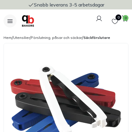
Snabb leverans 3-5 arbetsdagar
Logga in
Favoriter
V
0
0
/
/
/
Hem
Utensilier
Förslutning, påsar och säckar
Säckförslutare
Nyheter
Bakers Pureline
Bageriplåtar & bakformar
Stickvagnar & transport
Utensilier