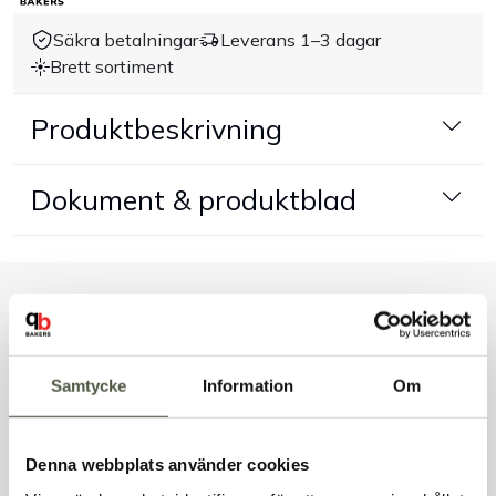
Säkra betalningar
Leverans 1–3 dagar
Handla efter bransch
Brett sortiment
Varumärken
Produktbeskrivning
Outlet
Dokument & produktblad
Om Bakers
Kundtjänst
Liknande produkter
Kontakt
Samtycke
Information
Om
Andra kunder tittade även på
Denna webbplats använder cookies