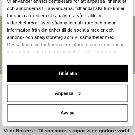
Vi använder enhetsidentifierare för att anpassa innehållet
och annonserna till användarna, tillhandahålla funktioner
för sociala medier och analysera vår trafik. Vi
vidarebefordrar även sådana identifierare och annan
Snabb leverans
information från din enhet till de sociala medier och
Välkommen till Bakers!
Leverans inom 3-5 arbetsdagar.
annons- och analysföretag som vi samarbetar med.
Handlar du som företag eller privatperson?
Brett sortiment
Dessa kan i sin tur kombinera informationen med annan
Över 30 000 produkter
Fortsätt som privatperson
information som du har tillhandahållit eller som de har
Egen produktion
Fortsätt som företag
samlat in när du har använt deras tjänster.
Designat och tillverkat i Småland
Tillåt alla
Anpassa
Bakers är en helhetsleverantör av professionell
Avvisa
utrustning för bageri, konditori och restaurang – med egen
produktion i Småland.
Vi är Bakers - Tillsammans skapar vi en godare värld!