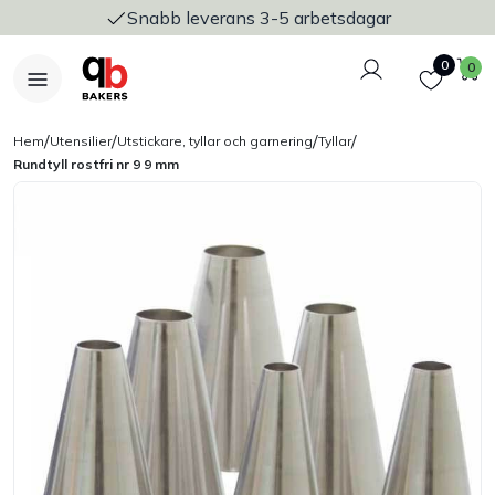
Snabb leverans 3-5 arbetsdagar
Logga in
Favoriter
V
0
0
/
/
/
/
Hem
Utensilier
Utstickare, tyllar och garnering
Tyllar
Rundtyll rostfri nr 9 9 mm
Nyheter
Bakers Pureline
Bageriplåtar & bakformar
Stickvagnar & transport
Utensilier