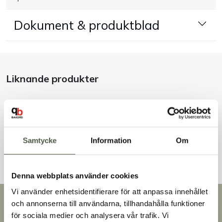
Handla efter bransch
Dokument & produktblad
Varumärken
Outlet
Liknande produkter
Om Bakers
Kundtjänst
Andra kunder tittade även på
Samtycke
Information
Om
Kontakt
Denna webbplats använder cookies
Vi använder enhetsidentifierare för att anpassa innehållet
Snabb leverans
och annonserna till användarna, tillhandahålla funktioner
Leverans inom 3-5 arbetsdagar.
för sociala medier och analysera vår trafik. Vi