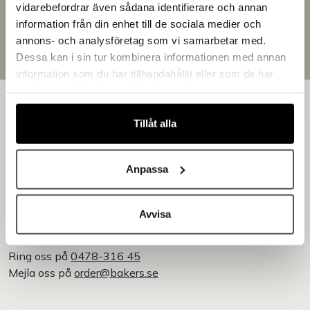
Brett sortiment
vidarebefordrar även sådana identifierare och annan
Över 30 000 produkter
information från din enhet till de sociala medier och
Välkommen till Bakers!
Egen produktion
annons- och analysföretag som vi samarbetar med.
Handlar du som företag eller privatperson?
Designat och tillverkat i Småland
Dessa kan i sin tur kombinera informationen med annan
Fortsätt som privatperson
information som du har tillhandahållit eller som de har
Fortsätt som företag
samlat in när du har använt deras tjänster.
Tillåt alla
Bakers är en helhetsleverantör av professionell
Anpassa
utrustning för bageri, konditori och restaurang – med egen
produktion i Småland.
Vi är Bakers - Tillsammans skapar vi en godare värld!
Avvisa
Kontakta oss
Ring oss på
0478-316 45
Mejla oss på
order@bakers.se