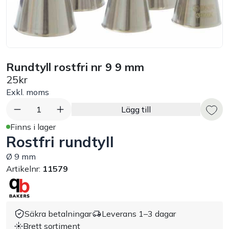
Bord
Råvaruhantering & lagring
Rundtyll rostfri nr 9 9 mm
Maskiner & apparater
25kr
Exkl. moms
Exponering & servering
1
Lägg till
Finns i lager
Städutrustning
Rostfri rundtyll
Ø 9 mm
Arbetskläder
Artikelnr:
11579
Plåtbyte
Säkra betalningar
Leverans 1–3 dagar
Monin
Brett sortiment