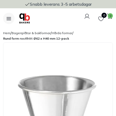
Snabb leverans 3-5 arbetsdagar
Logga in
Favoriter
V
0
0
/
/
/
Hem
Bageriplåtar & bakformar
Hårda formar
Rund form rostfritt Ø62 x H40 mm 12-pack
Nyheter
Bakers Pureline
Bageriplåtar & bakformar
Stickvagnar & transport
Utensilier