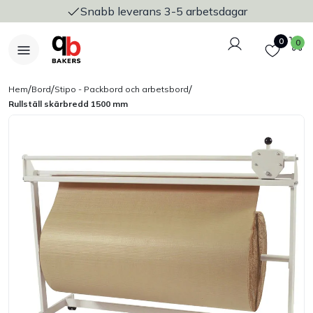
Snabb leverans 3-5 arbetsdagar
Logga in
Favoriter
V
0
0
/
/
/
Hem
Bord
Stipo - Packbord och arbetsbord
Rullställ skärbredd 1500 mm
Nyheter
Bakers Pureline
Bageriplåtar & bakformar
Stickvagnar & transport
Utensilier