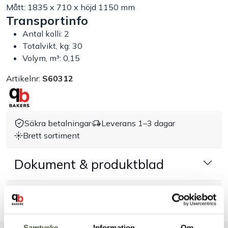
Mått: 1835 x 710 x höjd 1150 mm
Transportinfo
Handla efter bransch
Antal kolli: 2
Totalvikt, kg: 30
Varumärken
Volym, m³: 0,15
Outlet
Artikelnr:
S60312
Om Bakers
Säkra betalningar
Leverans 1–3 dagar
Brett sortiment
Kundtjänst
Dokument & produktblad
Kontakt
Tillbehör & kompatibla produkter
Samtycke
Information
Om