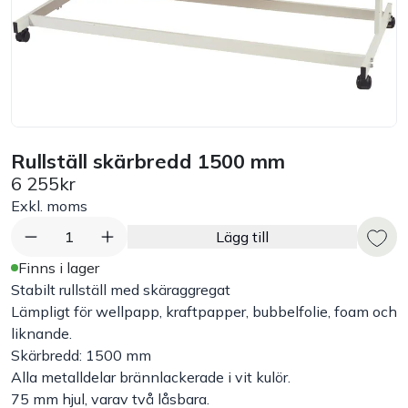
Bord
Råvaruhantering & lagring
Maskiner & apparater
Rullställ skärbredd 1500 mm
6 255kr
Exponering & servering
Exkl. moms
Städutrustning
1
Lägg till
Finns i lager
Arbetskläder
Stabilt rullställ med skäraggregat
Lämpligt för wellpapp, kraftpapper, bubbelfolie, foam och
liknande.
Plåtbyte
Skärbredd: 1500 mm
Alla metalldelar brännlackerade i vit kulör.
Monin
75 mm hjul, varav två låsbara.