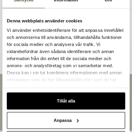
Liknande produkter
Denna webbplats använder cookies
Vi använder enhetsidentifierare för att anpassa innehållet
och annonserna till användarna, tillhandahålla funktioner
för sociala medier och analysera vår trafik. Vi
Andra kunder tittade även på
vidarebefordrar även sådana identifierare och annan
information från din enhet till de sociala medier och
Välkommen till Bakers!
annons- och analysföretag som vi samarbetar med.
Handlar du som företag eller privatperson?
Dessa kan i sin tur kombinera informationen med annan
Fortsätt som privatperson
information som du har tillhandahållit eller som de har
Snabb leverans
Fortsätt som företag
samlat in när du har använt deras tjänster.
Leverans inom 3-5 arbetsdagar.
Brett sortiment
Tillåt alla
Över 30 000 produkter
Egen produktion
Designat och tillverkat i Småland
Anpassa