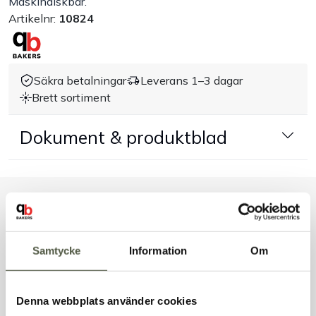
Maskindiskbar.
Artikelnr:
10824
Handla efter bransch
Varumärken
Säkra betalningar
Leverans 1–3 dagar
Brett sortiment
Outlet
Dokument & produktblad
Om Bakers
Kundtjänst
Liknande produkter
Kontakt
Samtycke
Information
Om
Andra kunder tittade även på
Denna webbplats använder cookies