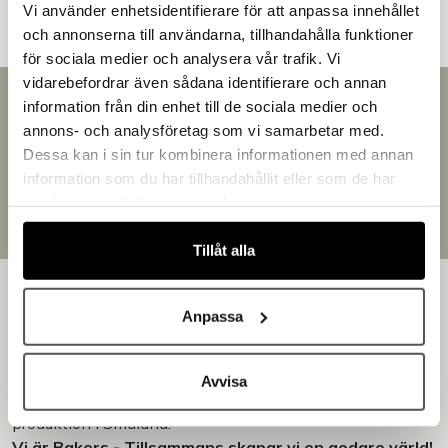
Vi använder enhetsidentifierare för att anpassa innehållet
och annonserna till användarna, tillhandahålla funktioner
för sociala medier och analysera vår trafik. Vi
vidarebefordrar även sådana identifierare och annan
Snabb leverans
information från din enhet till de sociala medier och
Välkommen till Bakers!
Leverans inom 3-5 arbetsdagar.
annons- och analysföretag som vi samarbetar med.
Handlar du som företag eller privatperson?
Brett sortiment
Dessa kan i sin tur kombinera informationen med annan
Fortsätt som privatperson
Över 30 000 produkter
information som du har tillhandahållit eller som de har
Fortsätt som företag
Egen produktion
samlat in när du har använt deras tjänster.
Designat och tillverkat i Småland
Tillåt alla
Anpassa
Bakers är en helhetsleverantör av professionell
Avvisa
utrustning för bageri, konditori och restaurang – med egen
produktion i Småland.
Vi är Bakers - Tillsammans skapar vi en godare värld!