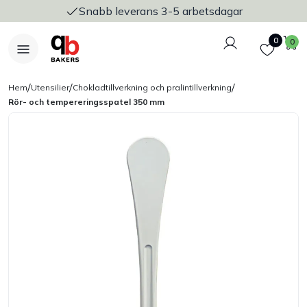
Snabb leverans 3-5 arbetsdagar
Logga in
Favoriter
V
0
0
/
/
/
Hem
Utensilier
Chokladtillverkning och pralintillverkning
Rör- och tempereringsspatel 350 mm
Nyheter
Bakers Pureline
Bageriplåtar & bakformar
Stickvagnar & transport
Utensilier