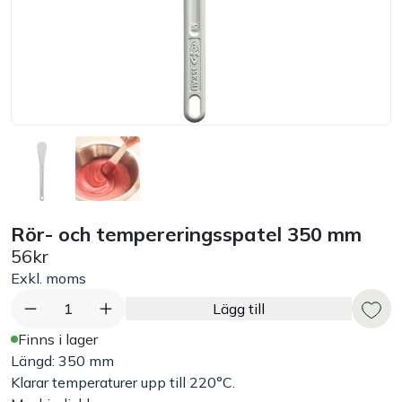
Bord
Råvaruhantering & lagring
Maskiner & apparater
Exponering & servering
Rör- och tempereringsspatel 350 mm
Städutrustning
56kr
Exkl. moms
Arbetskläder
1
Lägg till
Plåtbyte
Finns i lager
Längd: 350 mm
Klarar temperaturer upp till 220°C.
Monin