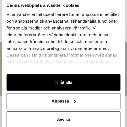
Denna webbplats använder cookies
Andra kunder tittade även på
Vi använder enhetsidentifierare för att anpassa innehållet
och annonserna till användarna, tillhandahålla funktioner
för sociala medier och analysera vår trafik. Vi
vidarebefordrar även sådana identifierare och annan
information från din enhet till de sociala medier och
Välkommen till Bakers!
annons- och analysföretag som vi samarbetar med.
Handlar du som företag eller privatperson?
Snabb leverans
Dessa kan i sin tur kombinera informationen med annan
Leverans inom 3-5 arbetsdagar.
Fortsätt som privatperson
information som du har tillhandahållit eller som de har
Brett sortiment
Fortsätt som företag
samlat in när du har använt deras tjänster.
Över 30 000 produkter
Egen produktion
Tillåt alla
Designat och tillverkat i Småland
Anpassa
Avvisa