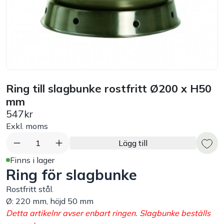
Bord
Råvaruhantering & lagring
Maskiner & apparater
Ring till slagbunke rostfritt Ø200 x H50
mm
Exponering & servering
547kr
Exkl. moms
Städutrustning
1
Lägg till
Arbetskläder
Finns i lager
Ring för slagbunke
Plåtbyte
Rostfritt stål.
Ø: 220 mm, höjd 50 mm
Detta artikelnr avser enbart ringen. Slagbunke beställs
Monin