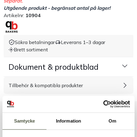
separat.
Utgående produkt - begränsat antal på lager!
Handla efter bransch
Artikelnr:
10904
Varumärken
Säkra betalningar
Leverans 1–3 dagar
Outlet
Brett sortiment
Om Bakers
Dokument & produktblad
Kundtjänst
Tillbehör & kompatibla produkter
Kontakt
Liknande produkter
Samtycke
Information
Om