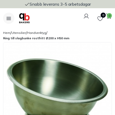
Snabb leverans 3-5 arbetsdagar
Logga in
Favoriter
V
0
0
/
/
/
Hem
Utensilier
Handverktyg
Ring till slagbunke rostfritt Ø200 x H50 mm
Nyheter
Bakers Pureline
Bageriplåtar & bakformar
Stickvagnar & transport
Utensilier