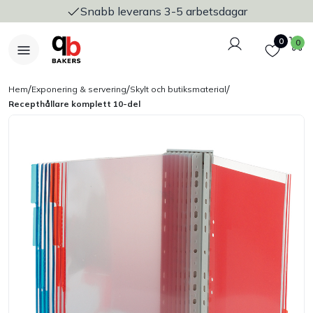
Snabb leverans 3-5 arbetsdagar
Logga in
Favoriter
V
0
0
/
/
/
Hem
Exponering & servering
Skylt och butiksmaterial
Recepthållare komplett 10-del
Nyheter
Bakers Pureline
Bageriplåtar & bakformar
Stickvagnar & transport
Utensilier