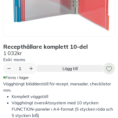
Bord
Råvaruhantering & lagring
Maskiner & apparater
Recepthållare komplett 10-del
1 032kr
Exponering & servering
Exkl. moms
Städutrustning
1
Lägg till
Finns i lager
Arbetskläder
Vägghängt blädderställ för recept, manualer, checklistor
mm.
Komplett väggställ
Plåtbyte
Vägghängt översiktssystem med 10 stycken
FUNCTION-paneler i A4-format (5 stycken röda och
Monin
5 stycken blå)