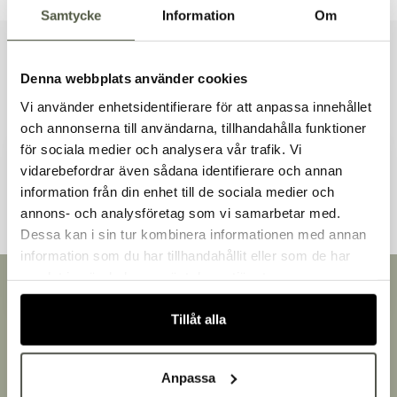
Samtycke
Information
Om
Liknande produkter
Denna webbplats använder cookies
Vi använder enhetsidentifierare för att anpassa innehållet
och annonserna till användarna, tillhandahålla funktioner
för sociala medier och analysera vår trafik. Vi
Andra kunder tittade även på
vidarebefordrar även sådana identifierare och annan
information från din enhet till de sociala medier och
Välkommen till Bakers!
annons- och analysföretag som vi samarbetar med.
Handlar du som företag eller privatperson?
Dessa kan i sin tur kombinera informationen med annan
Fortsätt som privatperson
information som du har tillhandahållit eller som de har
Fortsätt som företag
samlat in när du har använt deras tjänster.
Snabb leverans
Leverans inom 3-5 arbetsdagar.
Tillåt alla
Brett sortiment
Över 30 000 produkter
Egen produktion
Anpassa
Designat och tillverkat i Småland