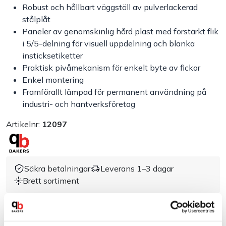
Robust och hållbart väggställ av pulverlackerad
stålplåt
Handla efter bransch
Paneler av genomskinlig hård plast med förstärkt flik
i 5/5-delning för visuell uppdelning och blanka
Varumärken
insticksetiketter
Praktisk pivåmekanism för enkelt byte av fickor
Outlet
Enkel montering
Framförallt lämpad för permanent användning på
industri- och hantverksföretag
Om Bakers
Artikelnr:
12097
Kundtjänst
Kontakt
Säkra betalningar
Leverans 1–3 dagar
Brett sortiment
Dokument & produktblad