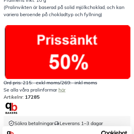
Pralinens vikt: 10 g
(Pralinvikten är baserad på solid mjölkchoklad, och kan
Handla efter bransch
variera beroende på chokladtyp och fyllning)
Varumärken
Outlet
Om Bakers
Kundtjänst
Ord pris: 215:- exkl moms/269:- inkl moms
Se alla våra pralinformar
här
Artikelnr:
17285
Kontakt
Säkra betalningar
Leverans 1–3 dagar
Brett sortiment