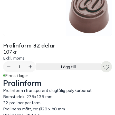
Bord
Råvaruhantering & lagring
Maskiner & apparater
Pralinform 32 delar
107kr
Exponering & servering
Exkl. moms
Städutrustning
1
Lägg till
Finns i lager
Pralinform
Arbetskläder
Pralinform i transparent slagtålig polykarbonat.
Plåtbyte
Ramstorlek: 275x135 mm
32 praliner per form
Pralinens mått, ca: Ø28 x h8 mm
Monin