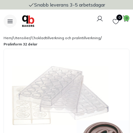
Snabb leverans 3-5 arbetsdagar
Logga in
Favoriter
V
0
0
/
/
/
Hem
Utensilier
Chokladtillverkning och pralintillverkning
Pralinform 32 delar
Nyheter
Bakers Pureline
Bageriplåtar & bakformar
Stickvagnar & transport
Utensilier