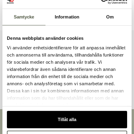
Dokument & produktblad
Samtycke
Information
Om
Denna webbplats använder cookies
Liknande produkter
Vi använder enhetsidentifierare för att anpassa innehållet
och annonserna till användarna, tillhandahålla funktioner
för sociala medier och analysera vår trafik. Vi
vidarebefordrar även sådana identifierare och annan
information från din enhet till de sociala medier och
Välkommen till Bakers!
Andra kunder tittade även på
annons- och analysföretag som vi samarbetar med.
Handlar du som företag eller privatperson?
Dessa kan i sin tur kombinera informationen med annan
Fortsätt som privatperson
information som du har tillhandahållit eller som de har
Fortsätt som företag
samlat in när du har använt deras tjänster.
Tillåt alla
Snabb leverans
Leverans inom 3-5 arbetsdagar.