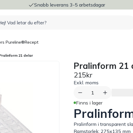
ng
Snabb leverans 3-5 arbetsdagar
rs Pureline®
Recept
Pralinform 21 delar
Pralinform 21 
215kr
Exkl. moms
1
Finns i lager
Pralinfor
Pralinform i transparent sl
Ramstorlek: 275x135 mm