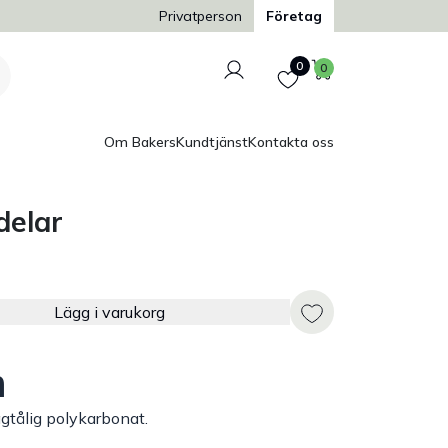
Trygg och säker betalning
Privatperson
Företag
Logga in
Favoriter
Varukorg
0
0
Om Bakers
Kundtjänst
Kontakta oss
delar
Lägg i varukorg
m
agtålig polykarbonat.