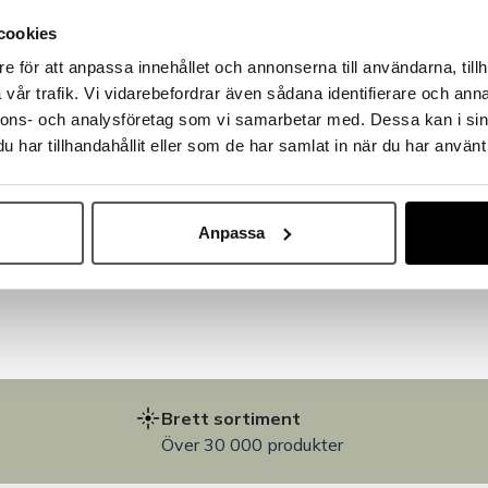
cookies
e för att anpassa innehållet och annonserna till användarna, tillh
Välkommen till Bakers!
vår trafik. Vi vidarebefordrar även sådana identifierare och anna
Handlar du som företag eller privatperson?
nnons- och analysföretag som vi samarbetar med. Dessa kan i sin
Fortsätt som privatperson
Fortsätt som företag
har tillhandahållit eller som de har samlat in när du har använt 
på
Anpassa
Brett sortiment
Över 30 000 produkter