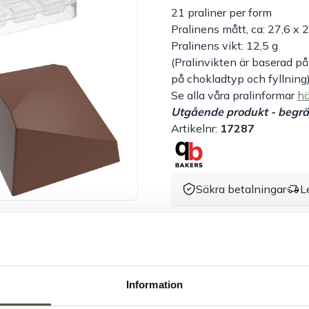
21 praliner per form
Pralinens mått, ca: 27,6 x
Pralinens vikt: 12,5 g
(Pralinvikten är baserad på
på chokladtyp och fyllning
Se alla våra pralinformar
hä
Utgående produkt - begrän
Artikelnr:
17287
Säkra betalningar
L
Dokument &
Information