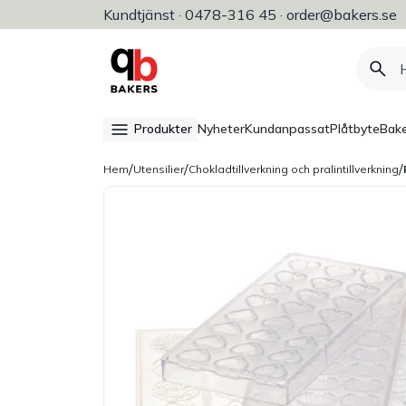
Kundtjänst · 0478-316 45 · order@bakers.se
Allt för bageri, konditori & restaura
Produkter
Nyheter
Kundanpassat
Plåtbyte
Bake
/
/
/
Hem
Utensilier
Chokladtillverkning och pralintillverkning