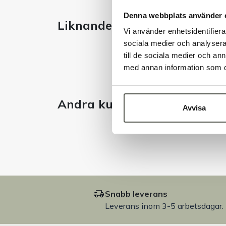
Denna webbplats använder 
Liknande produkter
Vi använder enhetsidentifierar
sociala medier och analysera 
till de sociala medier och a
med annan information som du 
Andra kunder tittade även 
Avvisa
Snabb leverans
Leverans inom 3-5 arbetsdagar.