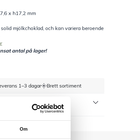
 27,6 x h17,2 mm
 solid mjölkchoklad, och kan variera beroende
)
r
sat antal på lager!
everans 1–3 dagar
Brett sortiment
 produktblad
Om