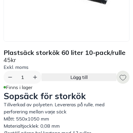
Bord
Råvaruhantering & lagring
Maskiner & apparater
Plastsäck storkök 60 liter 10-pack/rulle
45kr
Exponering & servering
Exkl. moms
Städutrustning
1
Lägg till
Finns i lager
Sopsäck för storkök
Arbetskläder
Tillverkad av polyeten. Levereras på rulle, med
Plåtbyte
perforering mellan varje säck
Mått: 550x1050 mm
Materialtjocklek: 0,08 mm
Monin