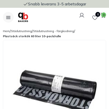
Snabb leverans 3-5 arbetsdagar
Logga in
Favoriter
V
0
0
/
/
/
Hem
Städutrustning
Städutrustning - färgkodning
Plastsäck storkök 60 liter 10-pack/rulle
Nyheter
Bakers Pureline
Bageriplåtar & bakformar
Stickvagnar & transport
Utensilier