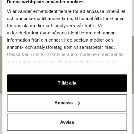
Denna webbplats använder cookies
Andra kunder tittade även på
Vi använder enhetsidentifierare för att anpassa innehållet
och annonserna till användarna, tillhandahålla funktioner
för sociala medier och analysera vår trafik. Vi
vidarebefordrar även sådana identifierare och annan
information från din enhet till de sociala medier och
Välkommen till Bakers!
Snabb leverans
annons- och analysföretag som vi samarbetar med.
Handlar du som företag eller privatperson?
Leverans inom 3-5 arbetsdagar.
Dessa kan i sin tur kombinera informationen med annan
Fortsätt som privatperson
Brett sortiment
information som du har tillhandahållit eller som de har
Fortsätt som företag
Över 30 000 produkter
samlat in när du har använt deras tjänster.
Egen produktion
Designat och tillverkat i Småland
Tillåt alla
Anpassa
Avvisa
Bakers är en helhetsleverantör av professionell