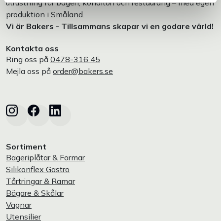
utrustning för bageri, konditori och restaurang – med egen
produktion i Småland.
Vi är Bakers - Tillsammans skapar vi en godare värld!
Kontakta oss
Ring oss på
0478-316 45
Mejla oss på
order@bakers.se
Sortiment
Bageriplåtar & Formar
Silikonflex Gastro
Tårtringar & Ramar
Bägare & Skålar
Vagnar
Utensilier