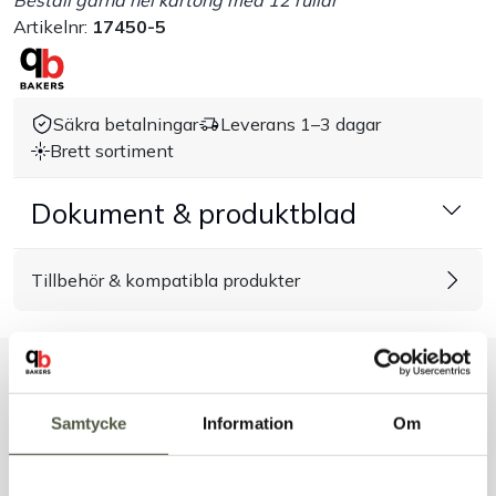
Beställ gärna hel kartong med 12 rullar
Artikelnr:
17450-5
Handla efter bransch
Varumärken
Säkra betalningar
Leverans 1–3 dagar
Brett sortiment
Outlet
Dokument & produktblad
Om Bakers
Tillbehör & kompatibla produkter
Kundtjänst
Kontakt
Liknande produkter
Samtycke
Information
Om