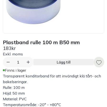
Bord
Råvaruhantering & lagring
Maskiner & apparater
Plastband rulle 100 m B50 mm
183kr
Exponering & servering
Exkl. moms
Städutrustning
1
Lägg till
Finns i lager
Arbetskläder
Transparent konditorband för att invändigt klä tårt- och
bakelseringar.
Rulle: 100 m
Plåtbyte
Höjd: 50 mm
Material: PVC
Monin
Temperaturområde: -20° - +80°C