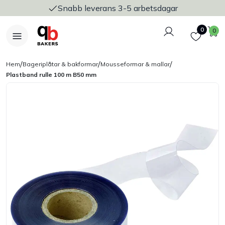
Snabb leverans 3-5 arbetsdagar
Logga in
Favoriter
V
0
0
/
/
/
Hem
Bageriplåtar & bakformar
Mousseformar & mallar
Plastband rulle 100 m B50 mm
Nyheter
Bakers Pureline
Bageriplåtar & bakformar
Stickvagnar & transport
Utensilier