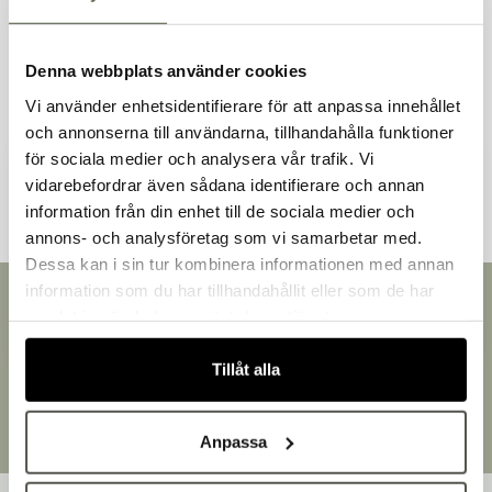
Liknande produkter
Denna webbplats använder cookies
Vi använder enhetsidentifierare för att anpassa innehållet
och annonserna till användarna, tillhandahålla funktioner
Andra kunder tittade även på
för sociala medier och analysera vår trafik. Vi
vidarebefordrar även sådana identifierare och annan
information från din enhet till de sociala medier och
Välkommen till Bakers!
annons- och analysföretag som vi samarbetar med.
Handlar du som företag eller privatperson?
Dessa kan i sin tur kombinera informationen med annan
Fortsätt som privatperson
information som du har tillhandahållit eller som de har
Snabb leverans
Fortsätt som företag
samlat in när du har använt deras tjänster.
Leverans inom 3-5 arbetsdagar.
Brett sortiment
Tillåt alla
Över 30 000 produkter
Egen produktion
Designat och tillverkat i Småland
Anpassa