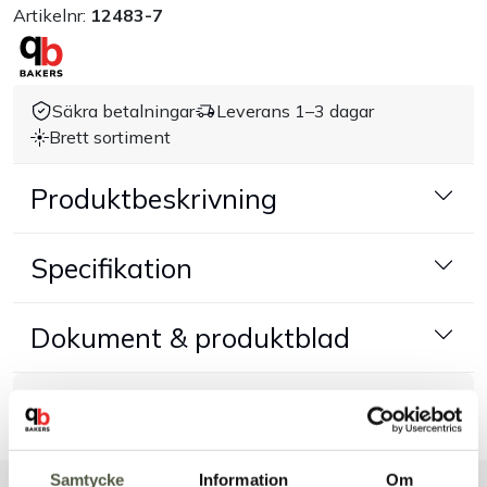
Artikelnr:
12483-7
Handla efter bransch
Varumärken
Säkra betalningar
Leverans 1–3 dagar
Brett sortiment
Outlet
Produktbeskrivning
Om Bakers
Specifikation
Kundtjänst
Dokument & produktblad
Kontakt
Tillbehör & kompatibla produkter
Samtycke
Information
Om