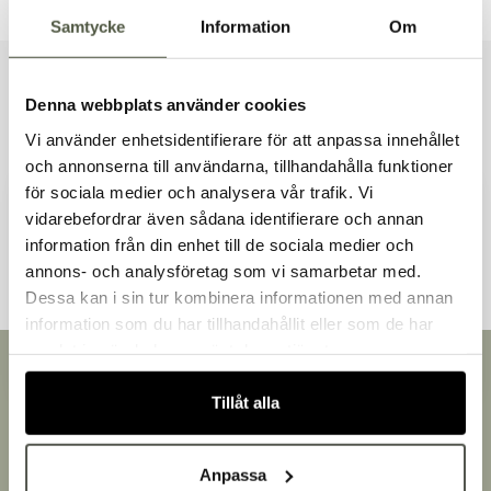
Samtycke
Information
Om
Liknande produkter
Denna webbplats använder cookies
Vi använder enhetsidentifierare för att anpassa innehållet
och annonserna till användarna, tillhandahålla funktioner
för sociala medier och analysera vår trafik. Vi
vidarebefordrar även sådana identifierare och annan
Andra kunder tittade även på
information från din enhet till de sociala medier och
Välkommen till Bakers!
annons- och analysföretag som vi samarbetar med.
Handlar du som företag eller privatperson?
Dessa kan i sin tur kombinera informationen med annan
Fortsätt som privatperson
information som du har tillhandahållit eller som de har
Fortsätt som företag
samlat in när du har använt deras tjänster.
Snabb leverans
Leverans inom 3-5 arbetsdagar.
Tillåt alla
Brett sortiment
Över 30 000 produkter
Egen produktion
Anpassa