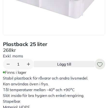
Bord
Råvaruhantering & lagring
Maskiner & apparater
Plastback 25 liter
Exponering & servering
268kr
Exkl. moms
Städutrustning
1
Lägg till
Finns i lager
Arbetskläder
Stabil plastback för råvaror och andra livsmedel.
Kan användas även i frys.
Tål temperaturer mellan -40° och +90°C
Plåtbyte
Slät insida för bra hygien och enkel rengöring.
Stapelbar.
Monin
Material: HDPE