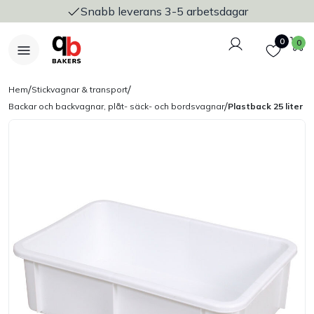
Snabb leverans 3-5 arbetsdagar
Logga in
Favoriter
V
0
0
/
/
Hem
Stickvagnar & transport
/
Backar och backvagnar, plåt- säck- och bordsvagnar
Plastback 25 liter
Nyheter
Bakers Pureline
Bageriplåtar & bakformar
Stickvagnar & transport
Utensilier