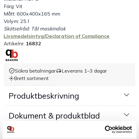
Färg: Vit
Handla efter bransch
Mått: 600x400x165 mm
Volym: 25 l
Skötselråd: Tål maskindisk
Varumärken
Livsmedelsintyg/Declaration of Compliance
Artikelnr:
16832
Outlet
Om Bakers
Säkra betalningar
Leverans 1–3 dagar
Brett sortiment
Kundtjänst
Produktbeskrivning
Kontakt
Dokument & produktblad
Tillbehör & kompatibla produkter