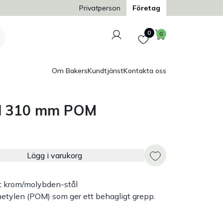
Trygg och säker betalning
Privatperson
Företag
Logga in
Favoriter
Varukorg
0
0
Om Bakers
Kundtjänst
Kontakta oss
ad 310 mm POM
Lägg i varukorg
itt krom/molybden-stål
etylen (POM) som ger ett behagligt grepp.