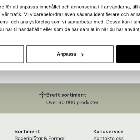
e för att anpassa innehållet och annonserna till användarna, tillh
Välkommen till Bakers!
vår trafik. Vi vidarebefordrar även sådana identifierare och anna
Handlar du som företag eller privatperson?
nnons- och analysföretag som vi samarbetar med. Dessa kan i sin
Fortsätt som privatperson
Fortsätt som företag
har tillhandahållit eller som de har samlat in när du har använt 
på
Anpassa
Brett sortiment
Över 30 000 produkter
Sortiment
Kundservice
Bageriplåtar & Formar
Kontakta oss