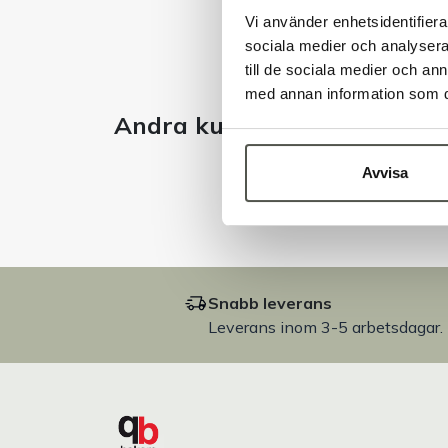
Vi använder enhetsidentifierar
sociala medier och analysera 
till de sociala medier och a
med annan information som du 
Andra kunder tittade även 
Avvisa
Snabb leverans
Leverans inom 3-5 arbetsdagar.