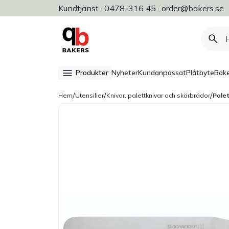
Kundtjänst · 0478-316 45 · order@bakers.se
Allt för bageri, konditori & restaura
Produkter
Nyheter
Kundanpassat
Plåtbyte
Bake
/
/
/
Hem
Utensilier
Knivar, palettknivar och skärbrädor
Pale