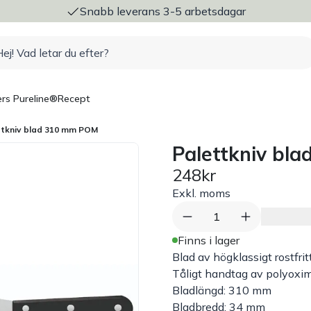
ng
Snabb leverans 3-5 arbetsdagar
rs Pureline®
Recept
ttkniv blad 310 mm POM
Palettkniv bl
248kr
Exkl. moms
1
Finns i lager
Blad av högklassigt rostfr
Tåligt handtag av polyoxim
Bladlängd: 310 mm
Bladbredd: 34 mm