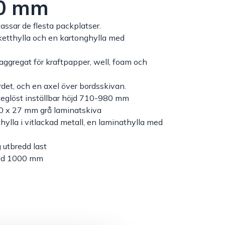
00 mm
assar de flesta packplatser.
ketthylla och en kartonghylla med
aggregat för kraftpapper, well, foam och
det, och en axel över bordsskivan.
steglöst inställbar höjd 710-980 mm
0 x 27 mm grå laminatskiva
hylla i vitlackad metall, en laminathylla med
 utbredd last
edd 1000 mm