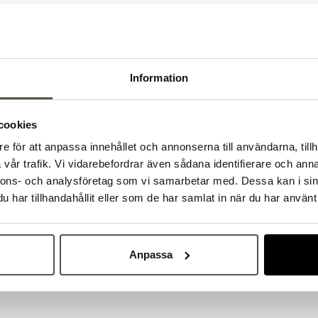
Artikelnr:
S27023
Information
Säkra betalningar
L
Dokument &
cookies
e för att anpassa innehållet och annonserna till användarna, tillh
Välkommen till Bakers!
vår trafik. Vi vidarebefordrar även sådana identifierare och anna
Handlar du som företag eller privatperson?
nnons- och analysföretag som vi samarbetar med. Dessa kan i sin
Fortsätt som privatperson
Fortsätt som företag
har tillhandahållit eller som de har samlat in när du har använt 
Anpassa