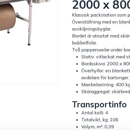
2000 x 8
Klassisk packstation som p
Överställning med en blan
avskiljningsbyglar.
Bordet är utrustat med skär
bubbelfolie.
Två pappersaxlar under bor
Stativ: vitlackat med 
Bordsskiva: 2000 x 80
Överhyllor: en blankett
avdelare för kartonger.
Maxbelastning: 400 kg
Skäraggregat: skärbr
Transportinfo
Antal kolli: 4
Totalvikt, kg: 106
Volym, m³: 0,39