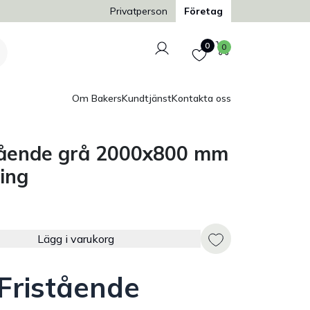
Trygg och säker betalning
Privatperson
Företag
Logga in
Favoriter
Varukorg
0
0
Om Bakers
Kundtjänst
Kontakta oss
tående grå 2000x800 mm
ing
Lägg i varukorg
Fristående