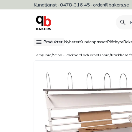
Kundtjänst · 0478-316 45 · order@bakers.se
Allt för bageri, konditori & restaura
Produkter
Nyheter
Kundanpassat
Plåtbyte
Bake
/
/
/
Hem
Bord
Stipo - Packbord och arbetsbord
Packbord f