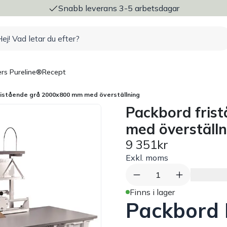
ng
Snabb leverans 3-5 arbetsdagar
rs Pureline®
Recept
ristående grå 2000x800 mm med överställning
Packbord fris
med överställn
9 351kr
Exkl. moms
1
Finns i lager
Packbord 