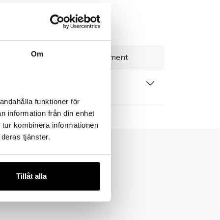
Om
everans 1–3 dagar
Brett sortiment
 produktblad
andahålla funktioner för
n information från din enhet
 tur kombinera informationen
deras tjänster.
Tillåt alla