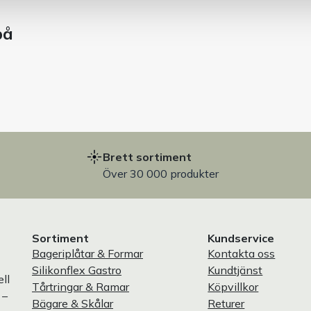
på
Brett sortiment
Över 30 000 produkter
Sortiment
Kundservice
Bageriplåtar & Formar
Kontakta oss
Silikonflex Gastro
Kundtjänst
ll
Tårtringar & Ramar
Köpvillkor
 –
Bägare & Skålar
Returer