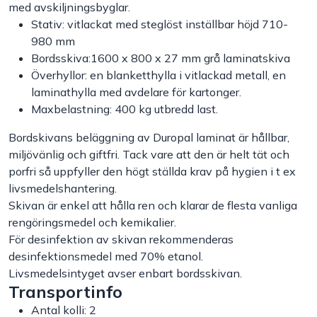
med avskiljningsbyglar.
Stativ: vitlackat med steglöst inställbar höjd 710-
Handla efter bransch
980 mm
Bordsskiva:1600 x 800 x 27 mm grå laminatskiva
Varumärken
Överhyllor: en blanketthylla i vitlackad metall, en
laminathylla med avdelare för kartonger.
Outlet
Maxbelastning: 400 kg utbredd last.
Bordskivans beläggning av Duropal laminat är hållbar,
Om Bakers
miljövänlig och giftfri. Tack vare att den är helt tät och
porfri så uppfyller den högt ställda krav på hygien i t ex
livsmedelshantering.
Kundtjänst
Skivan är enkel att hålla ren och klarar de flesta vanliga
rengöringsmedel och kemikalier.
Kontakt
För desinfektion av skivan rekommenderas
desinfektionsmedel med 70% etanol.
Livsmedelsintyget avser enbart bordsskivan.
Transportinfo
Antal kolli: 2