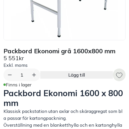
Bord
Råvaruhantering & lagring
Maskiner & apparater
Packbord Ekonomi grå 1600x800 mm
5 551kr
Exponering & servering
Exkl. moms
Städutrustning
1
Lägg till
Finns i lager
Packbord Ekonomi 1600 x 800
Arbetskläder
mm
Plåtbyte
Klassisk packstation utan axlar och skäraggregat som bl
a passar för kartongpackning.
Monin
Överställning med en blanketthylla och en kartonghylla