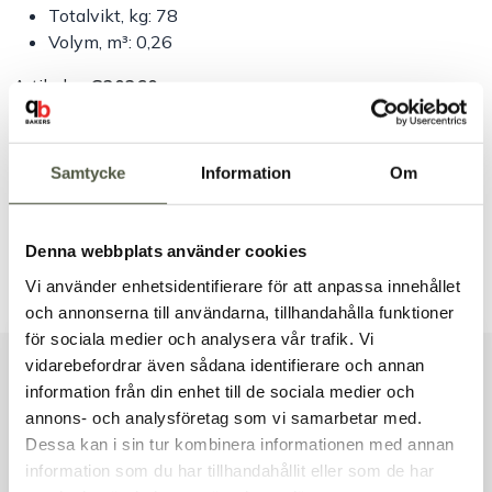
Totalvikt, kg: 78
Volym, m³: 0,26
Artikelnr:
S20260
Samtycke
Information
Om
Säkra betalningar
Leverans 1–3 dagar
Brett sortiment
Denna webbplats använder cookies
Dokument & produktblad
Vi använder enhetsidentifierare för att anpassa innehållet
och annonserna till användarna, tillhandahålla funktioner
för sociala medier och analysera vår trafik. Vi
vidarebefordrar även sådana identifierare och annan
Liknande produkter
information från din enhet till de sociala medier och
Välkommen till Bakers!
annons- och analysföretag som vi samarbetar med.
Handlar du som företag eller privatperson?
Dessa kan i sin tur kombinera informationen med annan
Fortsätt som privatperson
information som du har tillhandahållit eller som de har
Fortsätt som företag