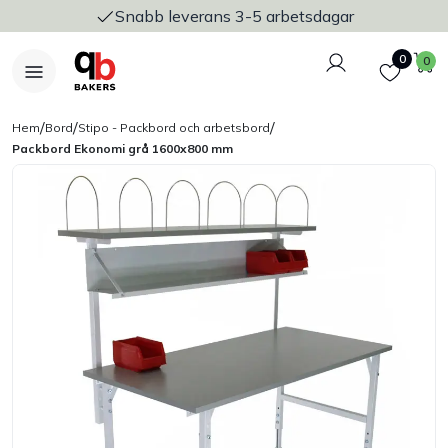
Snabb leverans 3-5 arbetsdagar
Logga in
Favoriter
V
0
0
/
/
/
Hem
Bord
Stipo - Packbord och arbetsbord
Packbord Ekonomi grå 1600x800 mm
Nyheter
Bakers Pureline
Bageriplåtar & bakformar
Stickvagnar & transport
Utensilier