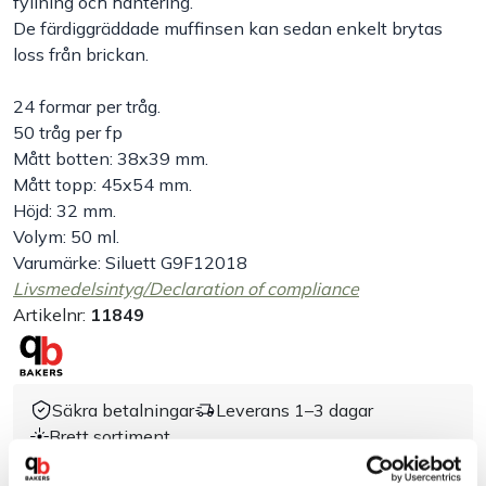
fyllning och hantering.
De färdiggräddade muffinsen kan sedan enkelt brytas
Handla efter bransch
loss från brickan.
Varumärken
24 formar per tråg.
50 tråg per fp
Mått botten: 38x39 mm.
Outlet
Mått topp: 45x54 mm.
Höjd: 32 mm.
Om Bakers
Volym: 50 ml.
Varumärke: Siluett G9F12018
Livsmedelsintyg/Declaration of compliance
Kundtjänst
Artikelnr:
11849
Kontakt
Säkra betalningar
Leverans 1–3 dagar
Brett sortiment