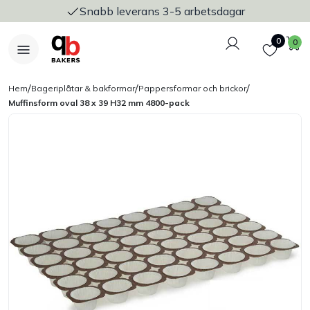
Snabb leverans 3-5 arbetsdagar
Logga in
Favoriter
V
0
0
/
/
/
Hem
Bageriplåtar & bakformar
Pappersformar och brickor
Muffinsform oval 38 x 39 H32 mm 4800-pack
Nyheter
Bakers Pureline
Bageriplåtar & bakformar
Stickvagnar & transport
Utensilier