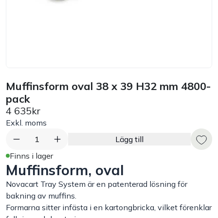
Bord
Råvaruhantering & lagring
Maskiner & apparater
Muffinsform oval 38 x 39 H32 mm 4800-
pack
Exponering & servering
4 635kr
Exkl. moms
Städutrustning
1
Lägg till
Arbetskläder
Finns i lager
Muffinsform, oval
Plåtbyte
Novacart Tray System är en patenterad lösning för
bakning av muffins.
Formarna sitter infästa i en kartongbricka, vilket förenklar
Monin