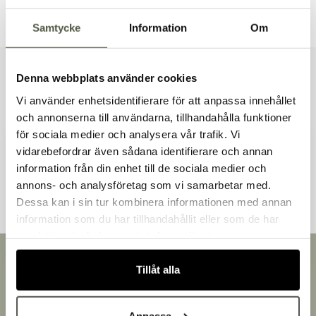
Dokument & produktblad
Samtycke
Information
Om
Denna webbplats använder cookies
Liknande produkter
Vi använder enhetsidentifierare för att anpassa innehållet
och annonserna till användarna, tillhandahålla funktioner
för sociala medier och analysera vår trafik. Vi
vidarebefordrar även sådana identifierare och annan
Andra kunder tittade även på
information från din enhet till de sociala medier och
Välkommen till Bakers!
annons- och analysföretag som vi samarbetar med.
Handlar du som företag eller privatperson?
Dessa kan i sin tur kombinera informationen med annan
Fortsätt som privatperson
information som du har tillhandahållit eller som de har
Fortsätt som företag
samlat in när du har använt deras tjänster.
Snabb leverans
Tillåt alla
Leverans inom 3-5 arbetsdagar.
Brett sortiment
Över 30 000 produkter
Anpassa