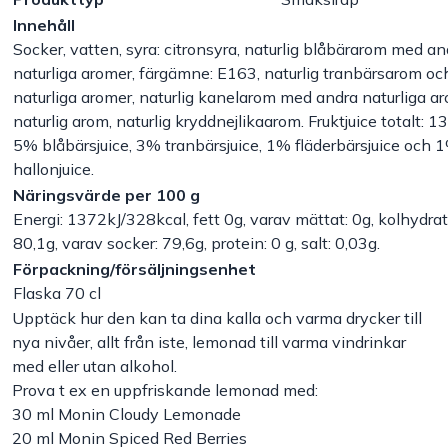
Innehåll
Handla efter bransch
Socker, vatten, syra: citronsyra, naturlig blåbärarom med an
naturliga aromer, färgämne: E163, naturlig tranbärsarom oc
Varumärken
naturliga aromer, naturlig kanelarom med andra naturliga ar
naturlig arom, naturlig kryddnejlikaarom. Fruktjuice totalt: 1
5% blåbärsjuice, 3% tranbärsjuice, 1% fläderbärsjuice och 
Outlet
hallonjuice.
Näringsvärde per 100 g
Om Bakers
Energi: 1372kJ/328kcal, fett 0g, varav mättat: 0g, kolhydrat
80,1g, varav socker: 79,6g, protein: 0 g, salt: 0,03g.
Kundtjänst
Förpackning/försäljningsenhet
Flaska 70 cl
Upptäck hur den kan ta dina kalla och varma drycker till
Kontakt
nya nivåer, allt från iste, lemonad till varma vindrinkar
med eller utan alkohol.
Prova t ex en uppfriskande lemonad med:
30 ml Monin Cloudy Lemonade
20 ml Monin Spiced Red Berries