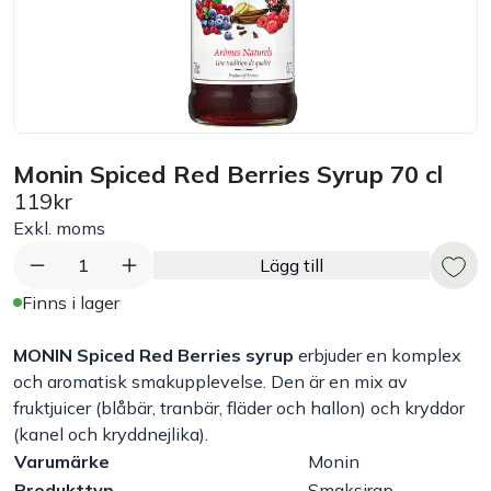
Bord
Råvaruhantering & lagring
Maskiner & apparater
Monin Spiced Red Berries Syrup 70 cl
119kr
Exponering & servering
Exkl. moms
1
Lägg till
Städutrustning
Finns i lager
Arbetskläder
MONIN Spiced Red Berries syrup
erbjuder en komplex
och aromatisk smakupplevelse. Den är en mix av
fruktjuicer (blåbär, tranbär, fläder och hallon) och kryddor
Plåtbyte
(kanel och kryddnejlika).
Varumärke
Monin
Monin
Produkttyp
Smaksirap