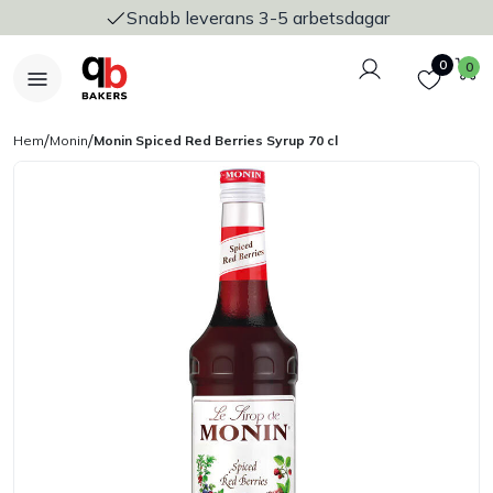
Snabb leverans 3-5 arbetsdagar
Logga in
Favoriter
V
0
0
/
/
Hem
Monin
Monin Spiced Red Berries Syrup 70 cl
Nyheter
Bakers Pureline
Bageriplåtar & bakformar
Stickvagnar & transport
Utensilier