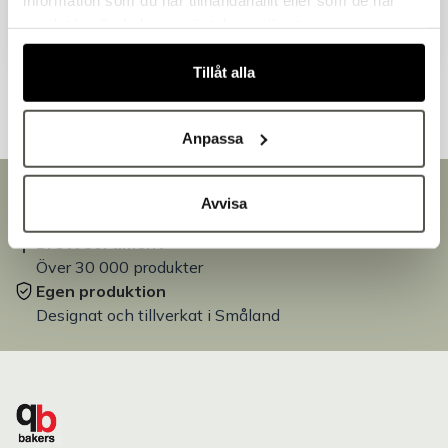
Fortsätt som företag
samlat in när du har använt deras tjänster.
Andra kunder tittade även på
Tillåt alla
Anpassa
Snabb leverans
Avvisa
Leverans inom 3-5 arbetsdagar.
Brett sortiment
Över 30 000 produkter
Egen produktion
Designat och tillverkat i Småland