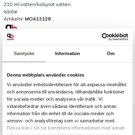
210 ml vatten/kolsyrat vatten
Isbitar
Artikelnr:
MO413128
Säkra betalningar
Leverans 1–3 dagar
Brett sortiment
Samtycke
Information
Om
Dokument & produktblad
Denna webbplats använder cookies
Vi använder enhetsidentifierare för att anpassa innehållet
Tillbehör & kompatibla produkter
och annonserna till användarna, tillhandahålla funktioner
för sociala medier och analysera vår trafik. Vi
vidarebefordrar även sådana identifierare och annan
information från din enhet till de sociala medier och
Välkommen till Bakers!
Liknande produkter
annons- och analysföretag som vi samarbetar med.
Handlar du som företag eller privatperson?
Dessa kan i sin tur kombinera informationen med annan
Fortsätt som privatperson
information som du har tillhandahållit eller som de har