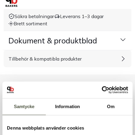
Handla efter bransch
Säkra betalningar
Leverans 1–3 dagar
Brett sortiment
Varumärken
Dokument & produktblad
Outlet
Tillbehör & kompatibla produkter
Om Bakers
Kundtjänst
Liknande produkter
Kontakt
Samtycke
Information
Om
Andra kunder tittade även på
Denna webbplats använder cookies