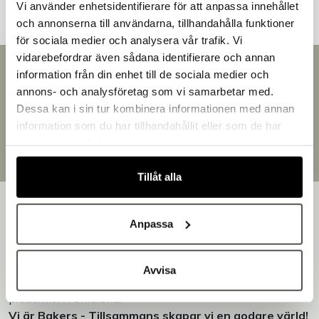
Vi använder enhetsidentifierare för att anpassa innehållet
och annonserna till användarna, tillhandahålla funktioner
för sociala medier och analysera vår trafik. Vi
vidarebefordrar även sådana identifierare och annan
Snabb leverans
information från din enhet till de sociala medier och
Välkommen till Bakers!
Leverans inom 3-5 arbetsdagar.
annons- och analysföretag som vi samarbetar med.
Handlar du som företag eller privatperson?
Brett sortiment
Dessa kan i sin tur kombinera informationen med annan
Fortsätt som privatperson
Över 30 000 produkter
information som du har tillhandahållit eller som de har
Fortsätt som företag
Egen produktion
samlat in när du har använt deras tjänster.
Designat och tillverkat i Småland
Tillåt alla
Anpassa
Bakers är en helhetsleverantör av professionell
Avvisa
utrustning för bageri, konditori och restaurang – med egen
produktion i Småland.
Vi är Bakers - Tillsammans skapar vi en godare värld!