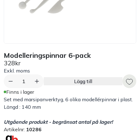
Bord
Råvaruhantering & lagring
Maskiner & apparater
Modelleringspinnar 6-pack
328kr
Exponering & servering
Exkl. moms
Städutrustning
1
Lägg till
Finns i lager
Arbetskläder
Set med marsipanverktyg, 6 olika modellérpinnar i plast.
Längd : 140 mm
Plåtbyte
Utgående produkt - begränsat antal på lager!
Artikelnr:
10286
Monin