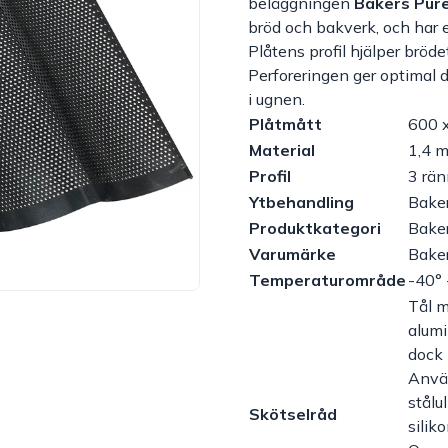
beläggningen
Bakers Pure
bröd och bakverk, och har e
Plåtens profil hjälper brödet
Perforeringen ger optimal 
i ugnen.
Plåtmått
600 
Material
1,4 
Profil
3 rän
Ytbehandling
Baker
Produktkategori
Baker
Varumärke
Bake
Temperaturområde
-40° 
Tål m
alum
dock 
Använ
stålu
Skötselråd
silik