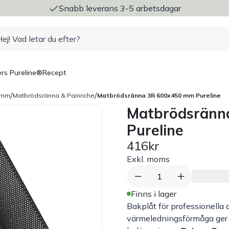
ng
Snabb leverans 3-5 arbetsdagar
rs Pureline®
Recept
/
/
0 mm
Matbrödsränna & Painriche
Matbrödsränna 3R 600x450 mm Pureline
Matbrödsränn
Pureline
416kr
Exkl. moms
1
Finns i lager
Bakplåt för professionella
värmeledningsförmåga ger e