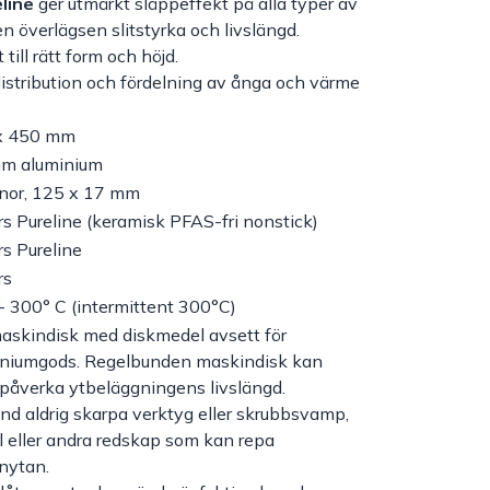
line
ger utmärkt släppeffekt på alla typer av
n överlägsen slitstyrka och livslängd.
 till rätt form och höjd.
distribution och fördelning av ånga och värme
x 450 mm
mm aluminium
nor, 125 x 17 mm
s Pureline (keramisk PFAS-fri nonstick)
s Pureline
rs
- 300° C (intermittent 300°C)
askindisk med diskmedel avsett för
iniumgods. Regelbunden maskindisk kan
påverka ytbeläggningens livslängd.
d aldrig skarpa verktyg eller skrubbsvamp,
ll eller andra redskap som kan repa
onytan.