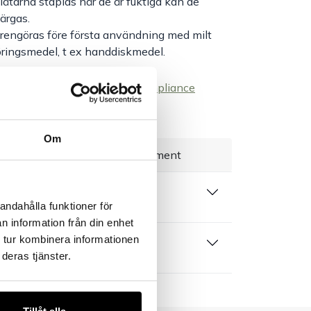
åtarna staplas när de är fuktiga kan de
ärgas.
 rengöras före första användning med milt
ringsmedel, t ex handdiskmedel.
ge
edelsintyg/Declaration of Compliance
Om
everans 1–3 dagar
Brett sortiment
rivning
andahålla funktioner för
n information från din enhet
 tur kombinera informationen
 produktblad
deras tjänster.