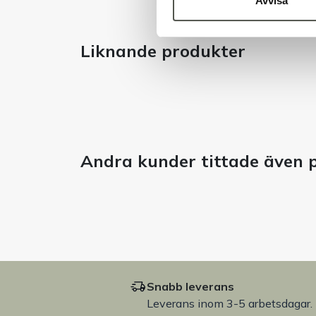
Avvisa
Liknande produkter
Andra kunder tittade även 
Snabb leverans
Leverans inom 3-5 arbetsdagar.