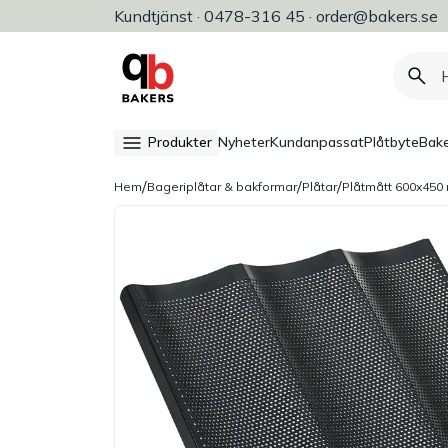
Kundtjänst · 0478-316 45 · order@bakers.se
Allt för bageri, konditori & restaura
Produkter
Nyheter
Kundanpassat
Plåtbyte
Bake
/
/
/
Hem
Bageriplåtar & bakformar
Plåtar
Plåtmått 600x45