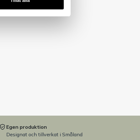
Tillåt alla
Egen produktion
Designat och tillverkat i Småland