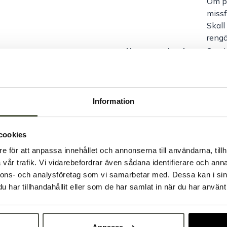
Om pl
missf
Skall
rengö
Ursprungsland
Sveri
Dokument
Livsm
Artikelnr:
20544
Information
Säkra betalningar
L
cookies
Produktbesk
e för att anpassa innehållet och annonserna till användarna, tillh
Välkommen till Bakers!
vår trafik. Vi vidarebefordrar även sådana identifierare och anna
Handlar du som företag eller privatperson?
nnons- och analysföretag som vi samarbetar med. Dessa kan i sin
Dokument &
Fortsätt som privatperson
Fortsätt som företag
har tillhandahållit eller som de har samlat in när du har använt 