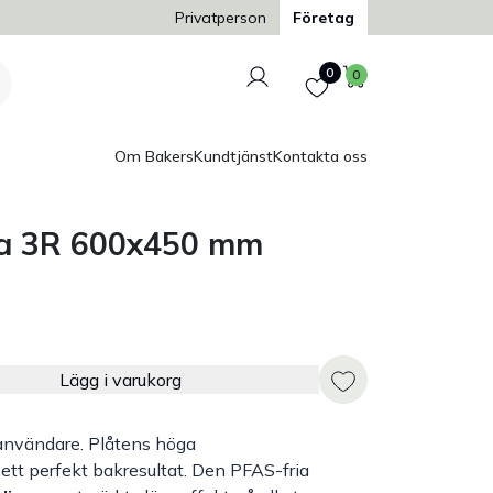
Trygg och säker betalning
Privatperson
Företag
Logga in
Favoriter
Varukorg
0
0
Om Bakers
Kundtjänst
Kontakta oss
a 3R 600x450 mm
Lägg i varukorg
 användare. Plåtens höga
tt perfekt bakresultat. Den PFAS-fria