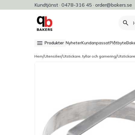
Kundtjänst · 0478-316 45 · order@bakers.se
Allt för bageri, konditori & restaura
Produkter
Nyheter
Kundanpassat
Plåtbyte
Bake
/
/
/
Hem
Utensilier
Utstickare, tyllar och garnering
Utstickar