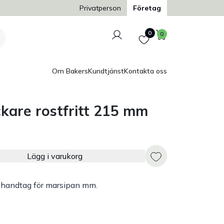
Trygg och säker betalning
Privatperson
Företag
Logga in
Favoriter
Varukorg
0
0
Om Bakers
Kundtjänst
Kontakta oss
kare rostfritt 215 mm
Lägg i varukorg
d handtag för marsipan mm.