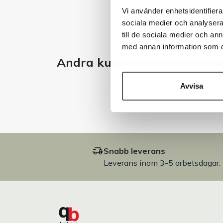
Vi använder enhetsidentifierar
sociala medier och analysera 
till de sociala medier och a
med annan information som du 
Andra kunder tittade även 
Avvisa
Snabb leverans
Leverans inom 3-5 arbetsdagar.