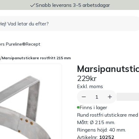
ng
Snabb leverans 3-5 arbetsdagar
rs Pureline®
Recept
/
e
Marsipanutstickare rostfritt 215 mm
Marsipanutstic
229kr
Exkl. moms
1
Finns i lager
Rund rostfri utstickare me
Mått: Ø 215 mm.
Ringens höjd: 40 mm.
Artikelnr:
10252