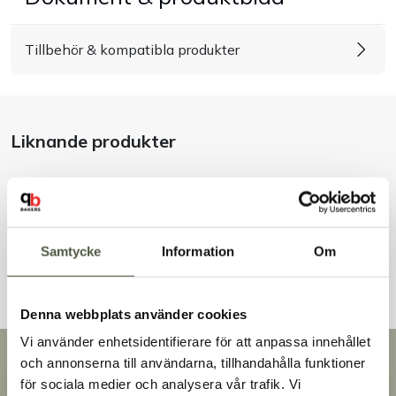
Handla efter bransch
Tillbehör & kompatibla produkter
Varumärken
Outlet
Liknande produkter
Om Bakers
Kundtjänst
Andra kunder tittade även på
Samtycke
Information
Om
Kontakt
Denna webbplats använder cookies
Vi använder enhetsidentifierare för att anpassa innehållet
Snabb leverans
och annonserna till användarna, tillhandahålla funktioner
Leverans inom 3-5 arbetsdagar.
för sociala medier och analysera vår trafik. Vi