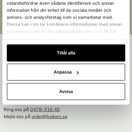
Brett sortiment
vidarebefordrar även sådana identifierare och annan
Över 30 000 produkter
information från din enhet till de sociala medier och
Välkommen till Bakers!
Egen produktion
annons- och analysföretag som vi samarbetar med.
Handlar du som företag eller privatperson?
Designat och tillverkat i Småland
Dessa kan i sin tur kombinera informationen med annan
Fortsätt som privatperson
information som du har tillhandahållit eller som de har
Fortsätt som företag
samlat in när du har använt deras tjänster.
Tillåt alla
Bakers är en helhetsleverantör av professionell
Anpassa
utrustning för bageri, konditori och restaurang – med egen
produktion i Småland.
Vi är Bakers - Tillsammans skapar vi en godare värld!
Avvisa
Kontakta oss
Ring oss på
0478-316 45
Mejla oss på
order@bakers.se