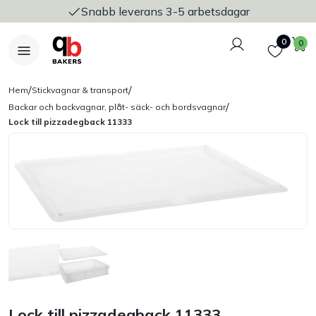
Snabb leverans 3-5 arbetsdagar
Logga in
Favoriter
V
0
0
/
/
Hem
Stickvagnar & transport
/
Backar och backvagnar, plåt- säck- och bordsvagnar
Lock till pizzadegback 11333
Nyheter
Bakers Pureline
Bageriplåtar & bakformar
Stickvagnar & transport
Utensilier
Lock till pizzadegback 11333