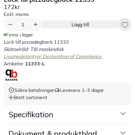
172kr
Bord
Exkl. moms
1
Lägg till
Råvaruhantering & lagring
Finns i lager
Lock till pizzadegback 11333
Maskiner & apparater
Skötselråd: Tål maskindisk
Livsmedelsintyg/ Declaration of Compliance
Exponering & servering
Artikelnr:
11333-L
Städutrustning
Säkra betalningar
Leverans 1–3 dagar
Arbetskläder
Brett sortiment
Plåtbyte
Specifikation
Monin
Dokument & produktblad