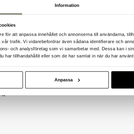
Tillbehör & kompatibla p
Information
cookies
e för att anpassa innehållet och annonserna till användarna, tillh
Välkommen till Bakers!
vår trafik. Vi vidarebefordrar även sådana identifierare och anna
Handlar du som företag eller privatperson?
nnons- och analysföretag som vi samarbetar med. Dessa kan i sin
Fortsätt som privatperson
Fortsätt som företag
har tillhandahållit eller som de har samlat in när du har använt 
Anpassa
på