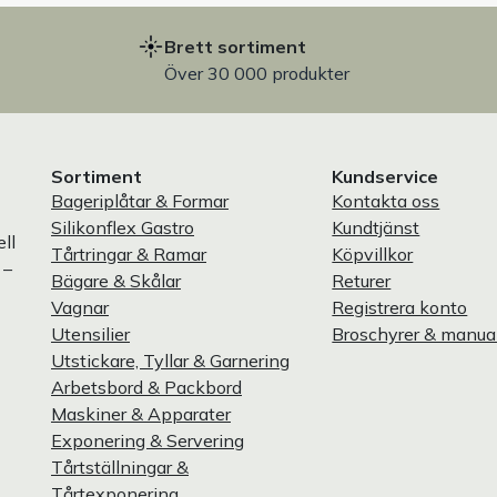
Brett sortiment
Över 30 000 produkter
Sortiment
Kundservice
Bageriplåtar & Formar
Kontakta oss
Silikonflex Gastro
Kundtjänst
ll
Tårtringar & Ramar
Köpvillkor
 –
Bägare & Skålar
Returer
Vagnar
Registrera konto
Utensilier
Broschyrer & manua
Utstickare, Tyllar & Garnering
Arbetsbord & Packbord
Maskiner & Apparater
Exponering & Servering
Tårtställningar &
Tårtexponering