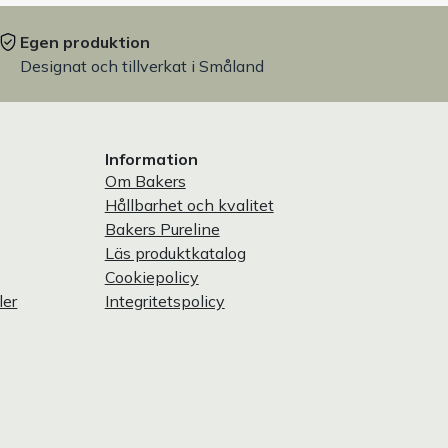
Egen produktion
Designat och tillverkat i Småland
Information
Om Bakers
Hållbarhet och kvalitet
Bakers Pureline
Läs produktkatalog
Cookiepolicy
ler
Integritetspolicy