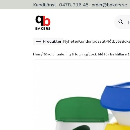
Kundtjänst · 0478-316 45 · order@bakers.se
Allt för bageri, konditori & restaura
Produkter
Nyheter
Kundanpassat
Plåtbyte
Bake
/
/
Hem
Råvaruhantering & lagring
Lock blå för behållare 1