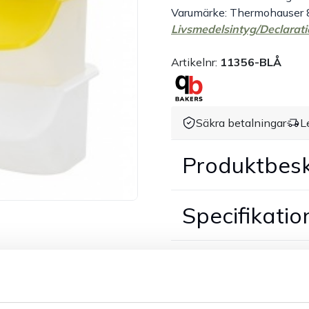
Varumärke: Thermohauser
Livsmedelsintyg/Declarati
Artikelnr:
11356-BLÅ
Säkra betalningar
L
Produktbesk
Specifikatio
Dokument &