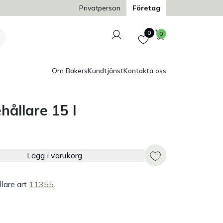
Trygg och säker betalning
Privatperson
Företag
Logga in
Favoriter
Varukorg
0
0
Om Bakers
Kundtjänst
Kontakta oss
hållare 15 l
Lägg i varukorg
llare art
11355
.
)