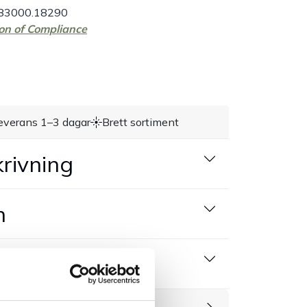
 83000.18290
on of Compliance
everans 1–3 dagar
Brett sortiment
rivning
n
 produktblad