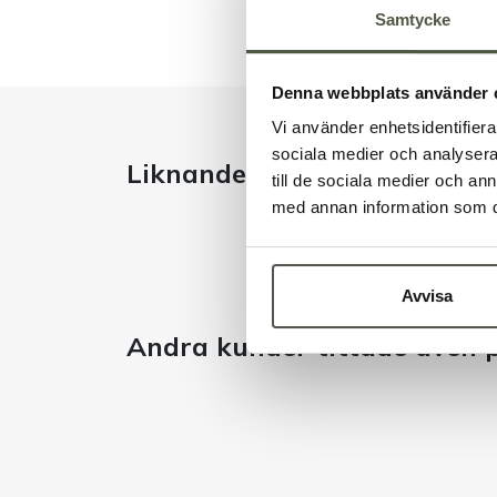
Samtycke
Denna webbplats använder 
Vi använder enhetsidentifierar
sociala medier och analysera 
Liknande produkter
till de sociala medier och a
med annan information som du 
Avvisa
Andra kunder tittade även 