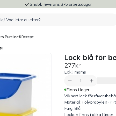
ng
Snabb leverans 3-5 arbetsdagar
rs Pureline®
Recept
5 l
Lock blå för be
277kr
Exkl. moms
1
Finns i lager
Vikbart lock för råvarubehå
Material: Polypropylen (PP
Färg: Blå
Locken finns i olika färger.