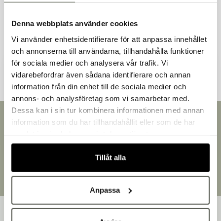
Denna webbplats använder cookies
Vi använder enhetsidentifierare för att anpassa innehållet
och annonserna till användarna, tillhandahålla funktioner
Andra kunder tittade även på
för sociala medier och analysera vår trafik. Vi
vidarebefordrar även sådana identifierare och annan
information från din enhet till de sociala medier och
Välkommen till Bakers!
annons- och analysföretag som vi samarbetar med.
Handlar du som företag eller privatperson?
Dessa kan i sin tur kombinera informationen med annan
Fortsätt som privatperson
Snabb leverans
information som du har tillhandahållit eller som de har
Fortsätt som företag
Leverans inom 3-5 arbetsdagar.
samlat in när du har använt deras tjänster.
Brett sortiment
Över 30 000 produkter
Tillåt alla
Egen produktion
Designat och tillverkat i Småland
Anpassa