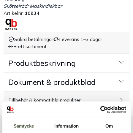
Skötselråd: Maskindiskbar
Handla efter bransch
Artikelnr:
10934
Varumärken
Säkra betalningar
Leverans 1–3 dagar
Outlet
Brett sortiment
Produktbeskrivning
Om Bakers
Kundtjänst
Dokument & produktblad
Kontakt
Tillbehör & kompatibla produkter
Samtycke
Information
Om
Liknande produkter