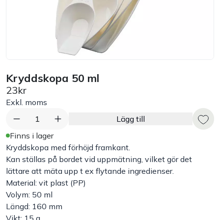
Bord
Råvaruhantering & lagring
Maskiner & apparater
Kryddskopa 50 ml
23kr
Exponering & servering
Exkl. moms
1
Lägg till
Städutrustning
Finns i lager
Kryddskopa med förhöjd framkant.
Arbetskläder
Kan ställas på bordet vid uppmätning, vilket gör det
lättare att mäta upp t ex flytande ingredienser.
Material: vit plast (PP)
Plåtbyte
Volym: 50 ml
Längd: 160 mm
Monin
Vikt: 15 g