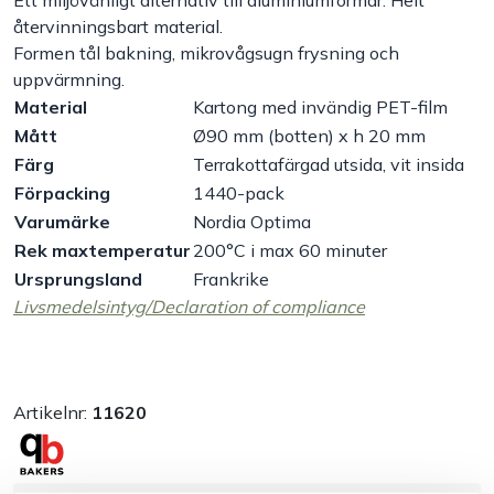
Ett miljövänligt alternativ till aluminiumformar. Helt
återvinningsbart material.
Handla efter bransch
Formen tål bakning, mikrovågsugn frysning och
uppvärmning.
Varumärken
Material
Kartong med invändig PET-film
Mått
Ø90 mm (botten) x h 20 mm
Färg
Terrakottafärgad utsida, vit insida
Outlet
Förpacking
1440-pack
Varumärke
Nordia Optima
Om Bakers
Rek maxtemperatur
200°C i max 60 minuter
Ursprungsland
Frankrike
Kundtjänst
Livsmedelsintyg/Declaration of compliance
Kontakt
Artikelnr:
11620