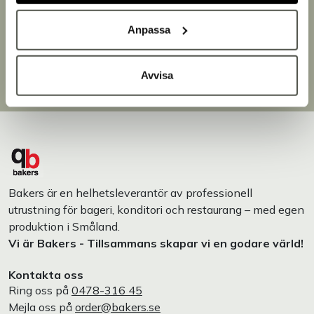
Snabb leverans
Leverans inom 3-5 arbetsdagar.
Anpassa
Brett sortiment
Över 30 000 produkter
Egen produktion
Avvisa
Designat och tillverkat i Småland
Bakers är en helhetsleverantör av professionell
utrustning för bageri, konditori och restaurang – med egen
produktion i Småland.
Vi är Bakers - Tillsammans skapar vi en godare värld!
Kontakta oss
Ring oss på
0478-316 45
Mejla oss på
order@bakers.se