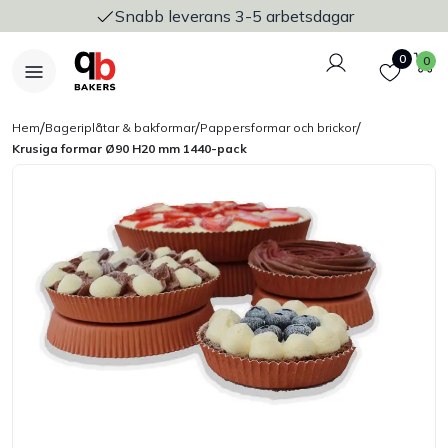
Snabb leverans 3-5 arbetsdagar
Logga in
Favoriter
V
0
0
/
/
/
Hem
Bageriplåtar & bakformar
Pappersformar och brickor
Krusiga formar Ø90 H20 mm 1440-pack
Nyheter
Bakers Pureline
Bageriplåtar & bakformar
Stickvagnar & transport
Utensilier