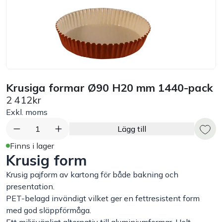
Bord
Råvaruhantering & lagring
Maskiner & apparater
Krusiga formar Ø90 H20 mm 1440-pack
2 412kr
Exponering & servering
Exkl. moms
Städutrustning
1
Lägg till
Finns i lager
Krusig form
Arbetskläder
Krusig pajform av kartong för både bakning och
Plåtbyte
presentation.
PET-belagd invändigt vilket ger en fettresistent form
med god släppförmåga.
Monin