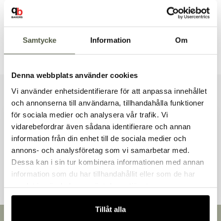
Säkra betalningar
Leverans 1–3 dagar
Brett sortiment
Samtycke
Information
Om
Dokument & produktblad
Denna webbplats använder cookies
Vi använder enhetsidentifierare för att anpassa innehållet
Liknande produkter
och annonserna till användarna, tillhandahålla funktioner
för sociala medier och analysera vår trafik. Vi
vidarebefordrar även sådana identifierare och annan
information från din enhet till de sociala medier och
Välkommen till Bakers!
annons- och analysföretag som vi samarbetar med.
Handlar du som företag eller privatperson?
Andra kunder tittade även på
Dessa kan i sin tur kombinera informationen med annan
Fortsätt som privatperson
information som du har tillhandahållit eller som de har
Fortsätt som företag
samlat in när du har använt deras tjänster.
Tillåt alla