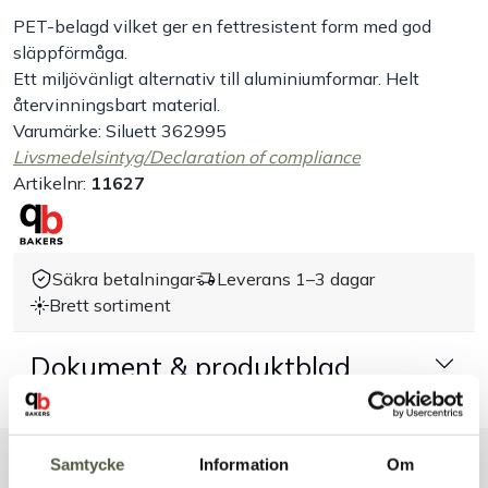
PET-belagd vilket ger en fettresistent form med god
Handla efter bransch
släppförmåga.
Ett miljövänligt alternativ till aluminiumformar. Helt
återvinningsbart material.
Varumärken
Varumärke: Siluett 362995
Livsmedelsintyg/Declaration of compliance
Outlet
Artikelnr:
11627
Om Bakers
Säkra betalningar
Leverans 1–3 dagar
Kundtjänst
Brett sortiment
Kontakt
Dokument & produktblad
Samtycke
Information
Om
Liknande produkter