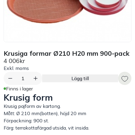
Bord
Råvaruhantering & lagring
Maskiner & apparater
Krusiga formar Ø210 H20 mm 900-pack
4 006kr
Exponering & servering
Exkl. moms
Städutrustning
1
Lägg till
Finns i lager
Krusig form
Arbetskläder
Krusig pajform av kartong.
Plåtbyte
Mått: Ø 210 mm(botten), höjd 20 mm
Förpackning: 900 st.
Färg: terrakottafärgad utsida, vit insida.
Monin