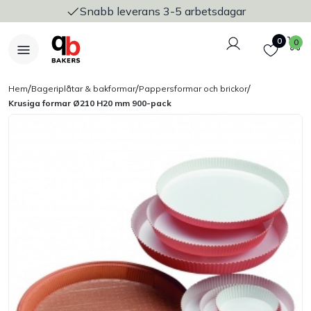
Snabb leverans 3-5 arbetsdagar
Logga in
Favoriter
V
0
0
/
/
/
Hem
Bageriplåtar & bakformar
Pappersformar och brickor
Krusiga formar Ø210 H20 mm 900-pack
Nyheter
Bakers Pureline
Bageriplåtar & bakformar
Stickvagnar & transport
Utensilier