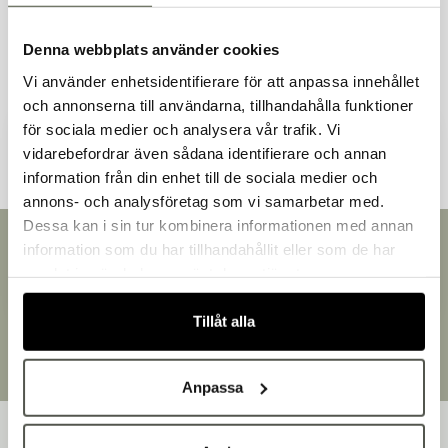
Denna webbplats använder cookies
Vi använder enhetsidentifierare för att anpassa innehållet
och annonserna till användarna, tillhandahålla funktioner
Andra kunder tittade även på
för sociala medier och analysera vår trafik. Vi
vidarebefordrar även sådana identifierare och annan
information från din enhet till de sociala medier och
Välkommen till Bakers!
annons- och analysföretag som vi samarbetar med.
Handlar du som företag eller privatperson?
Dessa kan i sin tur kombinera informationen med annan
Fortsätt som privatperson
Snabb leverans
information som du har tillhandahållit eller som de har
Fortsätt som företag
Leverans inom 3-5 arbetsdagar.
samlat in när du har använt deras tjänster.
Brett sortiment
Över 30 000 produkter
Tillåt alla
Egen produktion
Designat och tillverkat i Småland
Anpassa