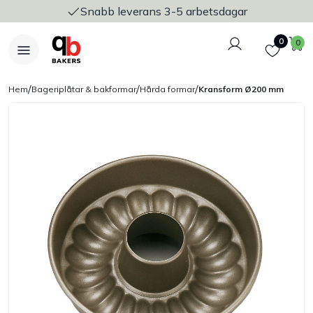
Snabb leverans 3-5 arbetsdagar
Logga in
Favoriter
V
0
0
/
/
/
Hem
Bageriplåtar & bakformar
Hårda formar
Kransform Ø200 mm
Nyheter
Bakers Pureline
Bageriplåtar & bakformar
Stickvagnar & transport
Utensilier