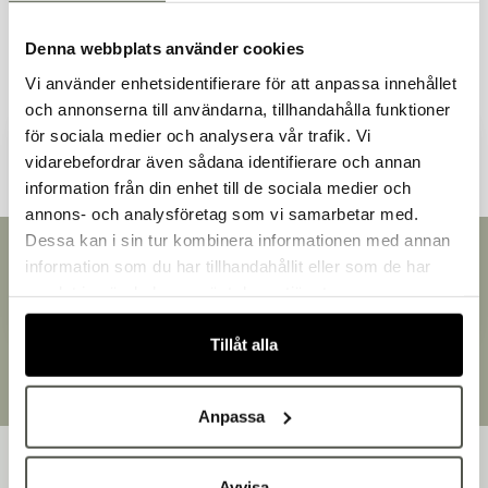
Denna webbplats använder cookies
Vi använder enhetsidentifierare för att anpassa innehållet
Andra kunder tittade även på
och annonserna till användarna, tillhandahålla funktioner
för sociala medier och analysera vår trafik. Vi
vidarebefordrar även sådana identifierare och annan
information från din enhet till de sociala medier och
Välkommen till Bakers!
annons- och analysföretag som vi samarbetar med.
Handlar du som företag eller privatperson?
Dessa kan i sin tur kombinera informationen med annan
Snabb leverans
Fortsätt som privatperson
information som du har tillhandahållit eller som de har
Leverans inom 3-5 arbetsdagar.
Fortsätt som företag
samlat in när du har använt deras tjänster.
Brett sortiment
Över 30 000 produkter
Tillåt alla
Egen produktion
Designat och tillverkat i Småland
Anpassa
Avvisa