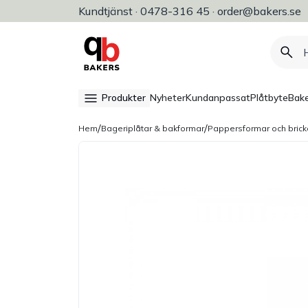
Kundtjänst · 0478-316 45 · order@bakers.se
Allt för bageri, konditori & restaura
Produkter
Nyheter
Kundanpassat
Plåtbyte
Bake
/
/
Hem
Bageriplåtar & bakformar
Pappersformar och brick