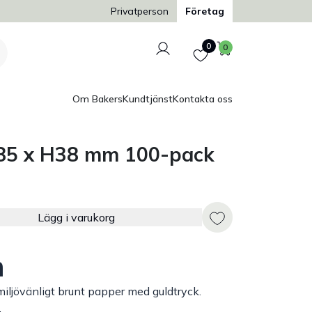
Trygg och säker betalning
Privatperson
Företag
Logga in
Favoriter
Varukorg
0
0
Om Bakers
Kundtjänst
Kontakta oss
85 x H38 mm 100-pack
Lägg i varukorg
m
miljövänligt brunt papper med guldtryck.
.