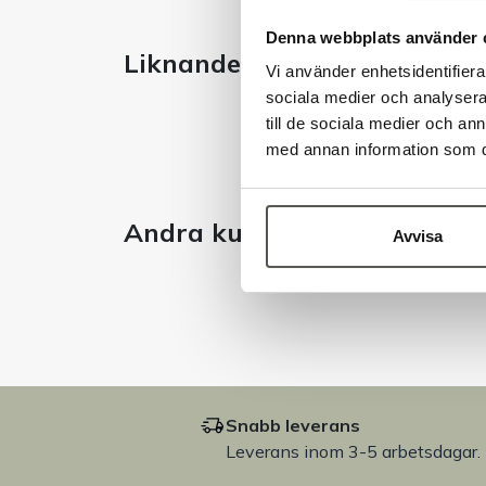
Denna webbplats använder 
Liknande produkter
Vi använder enhetsidentifierar
sociala medier och analysera 
till de sociala medier och a
med annan information som du 
Andra kunder tittade även 
Avvisa
Snabb leverans
Leverans inom 3-5 arbetsdagar.