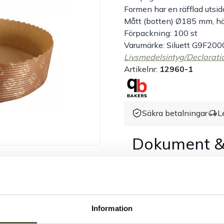
Formen har en räfflad utsida
Mått (botten) Ø185 mm, h
Förpackning: 100 st
Varumärke: Siluett G9F200
Livsmedelsintyg/Declarati
Artikelnr:
12960-1
Säkra betalningar
L
Dokument &
Tillbehör & kompatibla p
Information