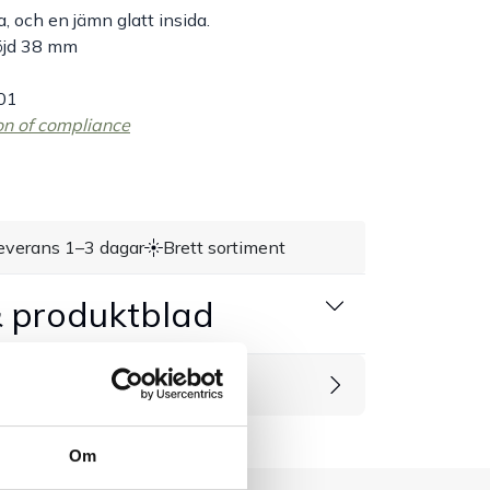
, och en jämn glatt insida.
öjd 38 mm
01
on of compliance
everans 1–3 dagar
Brett sortiment
 produktblad
rodukter
Om