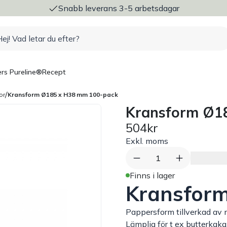
ng
Snabb leverans 3-5 arbetsdagar
rs Pureline®
Recept
/
or
Kransform Ø185 x H38 mm 100-pack
Kransform Ø1
504kr
Exkl. moms
1
Finns i lager
Kransfor
Pappersform tillverkad av 
Lämplig för t ex butterkaka