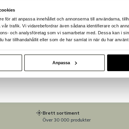
cookies
e för att anpassa innehållet och annonserna till användarna, tillh
Välkommen till Bakers!
vår trafik. Vi vidarebefordrar även sådana identifierare och anna
Handlar du som företag eller privatperson?
nnons- och analysföretag som vi samarbetar med. Dessa kan i sin
Fortsätt som privatperson
Fortsätt som företag
har tillhandahållit eller som de har samlat in när du har använt 
på
Anpassa
Brett sortiment
Över 30 000 produkter