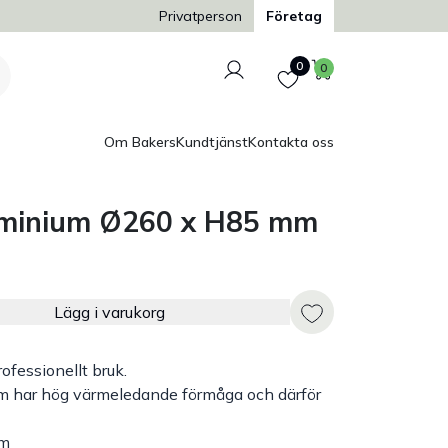
Trygg och säker betalning
Privatperson
Företag
Logga in
Favoriter
Varukorg
0
0
Om Bakers
Kundtjänst
Kontakta oss
uminium Ø260 x H85 mm
Lägg i varukorg
ofessionellt bruk.
om har hög värmeledande förmåga och därför
mm