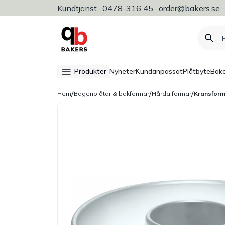
Kundtjänst · 0478-316 45 · order@bakers.se
Allt för bageri, konditori & restaura
Produkter
Nyheter
Kundanpassat
Plåtbyte
Bake
/
/
/
Hem
Bageriplåtar & bakformar
Hårda formar
Kransform