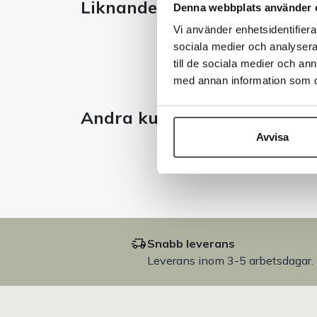
Liknande produkter
Denna webbplats använder 
Vi använder enhetsidentifierar
sociala medier och analysera 
till de sociala medier och a
med annan information som du 
Andra kunder tittade även 
Avvisa
Snabb leverans
Leverans inom 3-5 arbetsdagar.