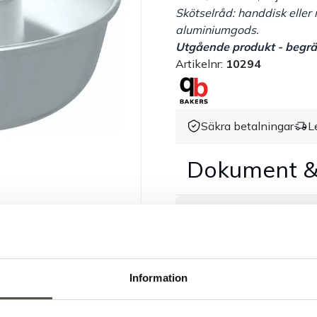
Skötselråd: handdisk eller
aluminiumgods.
Utgående produkt - begrän
Artikelnr:
10294
Säkra betalningar
L
Dokument &
Tillbehör & kompatibla p
Information