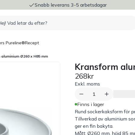
ng
Snabb leverans 3-5 arbetsdagar
rs Pureline®
Recept
 aluminium Ø260 x H85 mm
Kransform al
268kr
Exkl. moms
1
Finns i lager
Rund sockerkaksform för pr
Tillverkad av aluminium s
ger en fin bakyta.
Mått: Ø260 mm, höjd 85 