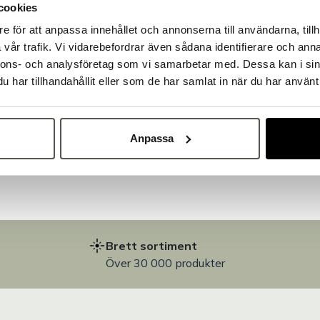
cookies
e för att anpassa innehållet och annonserna till användarna, tillh
Välkommen till Bakers!
vår trafik. Vi vidarebefordrar även sådana identifierare och anna
Handlar du som företag eller privatperson?
nnons- och analysföretag som vi samarbetar med. Dessa kan i sin
Fortsätt som privatperson
Fortsätt som företag
har tillhandahållit eller som de har samlat in när du har använt 
på
Anpassa
Brett sortiment
Över 30 000 produkter