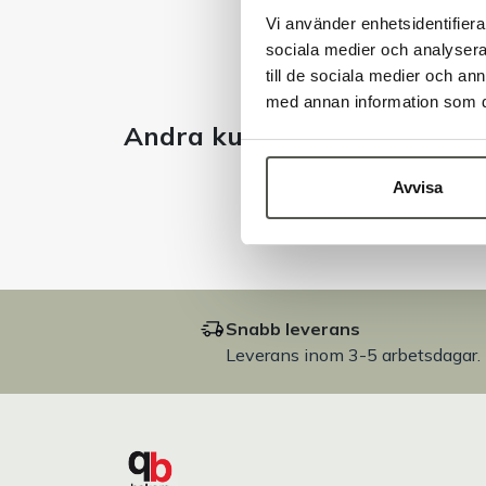
Vi använder enhetsidentifierar
sociala medier och analysera 
till de sociala medier och a
med annan information som du 
Andra kunder tittade även 
Avvisa
Snabb leverans
Leverans inom 3-5 arbetsdagar.