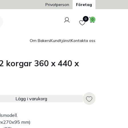
Trygg och säker betalning
Privatperson
Företag
Logga in
Favoriter
Varukorg
0
0
Om Bakers
Kundtjänst
Kontakta oss
2 korgar 360 x 440 x
Lägg i varukorg
dsmodell.
60x270x95 mm)