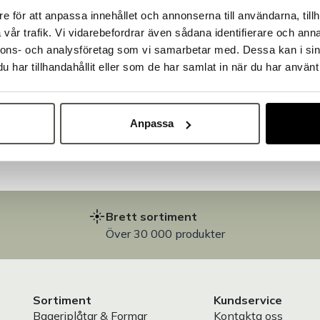
e för att anpassa innehållet och annonserna till användarna, tillh
Välkommen till Bakers!
vår trafik. Vi vidarebefordrar även sådana identifierare och anna
Handlar du som företag eller privatperson?
nnons- och analysföretag som vi samarbetar med. Dessa kan i sin
Fortsätt som privatperson
Fortsätt som företag
har tillhandahållit eller som de har samlat in när du har använt 
på
Anpassa
Brett sortiment
Över 30 000 produkter
Sortiment
Kundservice
Bageriplåtar & Formar
Kontakta oss