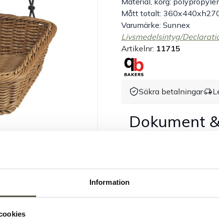
Material, korg: polypropyle
Mått totalt: 360x440xh2
Varumärke: Sunnex
Livsmedelsintyg/Declarati
Artikelnr:
11715
Säkra betalningar
L
Dokument &
Information
cookies