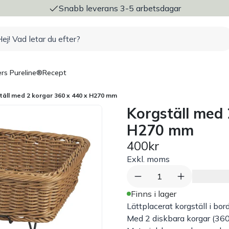
ng
Snabb leverans 3-5 arbetsdagar
rs Pureline®
Recept
täll med 2 korgar 360 x 440 x H270 mm
Korgställ med 
H270 mm
400kr
Exkl. moms
1
Finns i lager
Lättplacerat korgställ i bor
Med 2 diskbara korgar (3