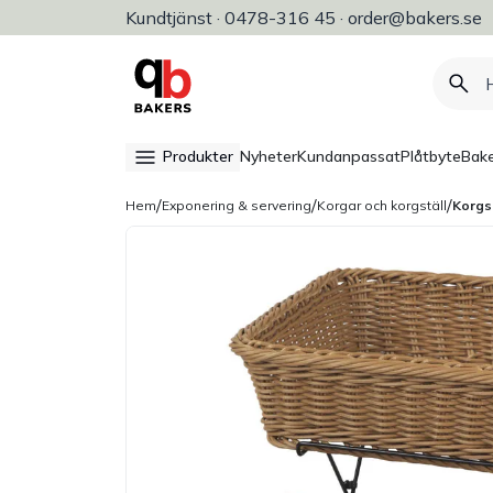
Kundtjänst · 0478-316 45 · order@bakers.se
Allt för bageri, konditori & restaura
Produkter
Nyheter
Kundanpassat
Plåtbyte
Bake
/
/
/
Hem
Exponering & servering
Korgar och korgställ
Korgs