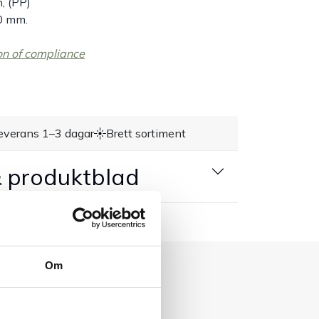
n, (PP)
70 mm.
on of compliance
everans 1–3 dagar
Brett sortiment
 produktblad
Om