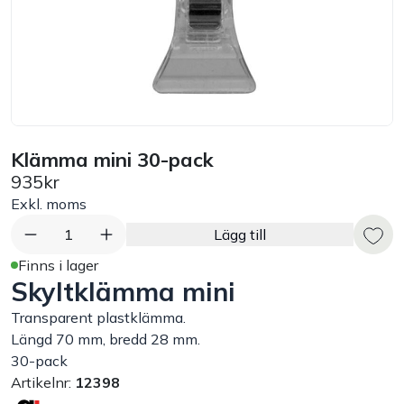
Bord
Råvaruhantering & lagring
Maskiner & apparater
Klämma mini 30-pack
935kr
Exponering & servering
Exkl. moms
Städutrustning
1
Lägg till
Finns i lager
Skyltklämma mini
Arbetskläder
Transparent plastklämma.
Plåtbyte
Längd 70 mm, bredd 28 mm.
30-pack
Artikelnr:
12398
Monin