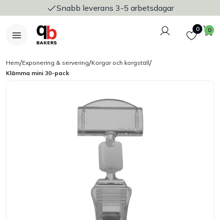
Snabb leverans 3-5 arbetsdagar
Logga in
Favoriter
V
0
0
/
/
/
Hem
Exponering & servering
Korgar och korgställ
Klämma mini 30-pack
Nyheter
Bakers Pureline
Bageriplåtar & bakformar
Stickvagnar & transport
Utensilier